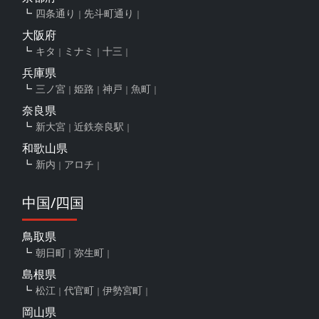
四条通り
先斗町通り
大阪府
キタ
ミナミ
十三
兵庫県
三ノ宮
姫路
神戸
魚町
奈良県
新大宮
近鉄奈良駅
和歌山県
新内
アロチ
中国/四国
鳥取県
朝日町
弥生町
島根県
松江
代官町
伊勢宮町
岡山県