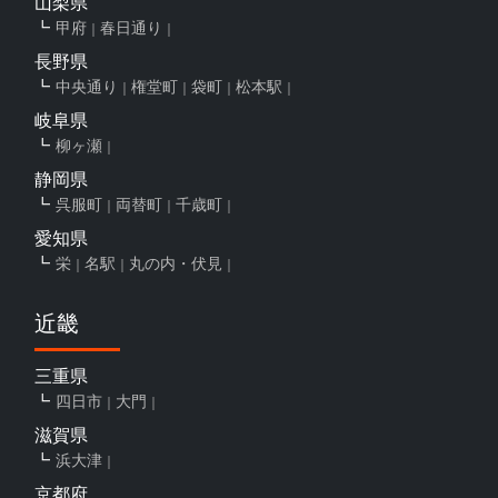
山梨県
甲府
春日通り
長野県
中央通り
権堂町
袋町
松本駅
岐阜県
柳ヶ瀬
静岡県
呉服町
両替町
千歳町
愛知県
栄
名駅
丸の内・伏見
近畿
三重県
四日市
大門
滋賀県
浜大津
京都府