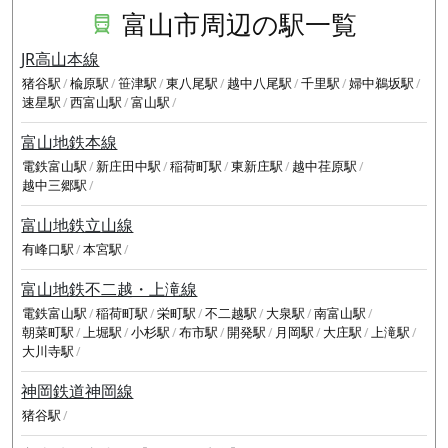
富山市周辺の駅一覧
JR高山本線
猪谷駅
楡原駅
笹津駅
東八尾駅
越中八尾駅
千里駅
婦中鵜坂駅
速星駅
西富山駅
富山駅
富山地鉄本線
電鉄富山駅
新庄田中駅
稲荷町駅
東新庄駅
越中荏原駅
越中三郷駅
富山地鉄立山線
有峰口駅
本宮駅
富山地鉄不二越・上滝線
電鉄富山駅
稲荷町駅
栄町駅
不二越駅
大泉駅
南富山駅
朝菜町駅
上堀駅
小杉駅
布市駅
開発駅
月岡駅
大庄駅
上滝駅
大川寺駅
神岡鉄道神岡線
猪谷駅