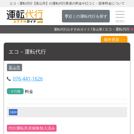
エコ－運転代行【富山市】の運転代行業者の料金や口コミ・迎車料金について
近くの運転代行を探す
エコ－運転代行
運転代行おすすめガイド
富山県
最終更新：-
エコ－運転代行
富山市
076-441-1626
料金
その他
CASH
代行運転共済保険加入済み