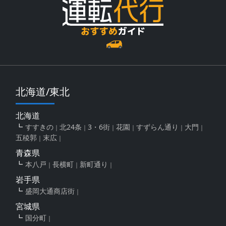
北海道/東北
北海道
すすきの
北24条
3・6街
花園
すずらん通り
大門
五稜郭
末広
青森県
本八戸
長横町
新町通り
岩手県
盛岡大通商店街
宮城県
国分町