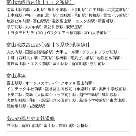
富山地鉄市内線【１・２系統】
南富山駅前駅
大町駅
堀川小泉駅
小泉町駅
西中野駅
広貫堂前駅
上本町駅
中町（西町北）駅
西町駅
荒町駅
桜橋駅
電気ビル前駅
地鉄ビル前駅
富山駅駅
電鉄富山駅・エスタ前駅
新富町駅
県庁前駅
丸の内駅
諏訪川原駅
安野屋駅
トヨタモビリティ富山 Gスクエア五福前駅
富山大学前駅
富山地鉄富山都心線【３系統(環状線)】
丸の内駅
国際会議場前駅
大手モール駅
グランドプラザ前駅
中町（西町北）駅
荒町駅
桜橋駅
電気ビル前駅
地鉄ビル前駅
電鉄富山駅・エスタ前駅
富山駅駅
新富町駅
県庁前駅
富山港線
富山駅駅
オークスカナルパークホテル富山前駅
インテック本社前駅
龍谷富山高校前（永楽町）駅
奥田中学校前駅
下奥井駅
粟島（大阪屋ショップ前）駅
越中中島駅
城川原駅
犬島新町駅
蓮町（馬場記念公園前）駅
萩浦小学校前駅
東岩瀬駅
競輪場前駅
岩瀬浜駅
あいの風とやま鉄道線
呉羽駅
新富山口駅
富山駅
東富山駅
水橋駅