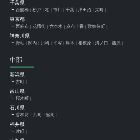
千葉県
西船橋
松戸
柏
市川
千葉
津田沼
栄町
東京都
西麻布
花壇街
六本木
麻布十番
歌舞伎町
神奈川県
野毛
関内
川崎
平塚
厚木
相模原
溝ノ口
藤沢
中部
新潟県
古町
富山県
桜木町
石川県
香林坊・片町・竪町
福井県
片町