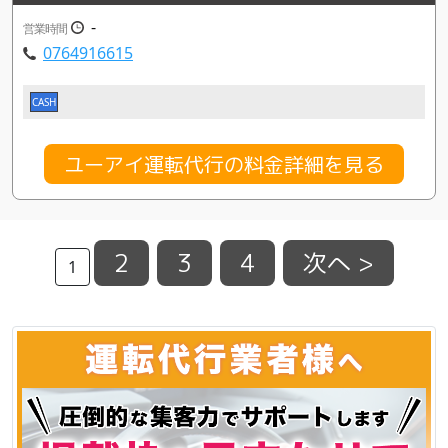
-
営業時間
0764916615
CASH
ユーアイ運転代行の料金詳細を見る
2
3
4
次へ >
1