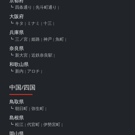
京都府
四条通り
先斗町通り
大阪府
キタ
ミナミ
十三
兵庫県
三ノ宮
姫路
神戸
魚町
奈良県
新大宮
近鉄奈良駅
和歌山県
新内
アロチ
中国/四国
鳥取県
朝日町
弥生町
島根県
松江
代官町
伊勢宮町
岡山県