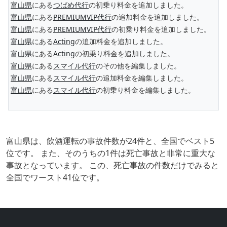
富山県
にある
つばめ代行
の初乗り料金を追加しました。
富山県
にある
PREMIUMVIP代行
の追加料金を追加しました。
富山県
にある
PREMIUMVIP代行
の初乗り料金を追加しました。
富山県
にある
Acting
の追加料金を追加しました。
富山県
にある
Acting
の初乗り料金を追加しました。
富山県
にある
スマイル代行
のその他を編集しました。
富山県
にある
スマイル代行
の追加料金を編集しました。
富山県
にある
スマイル代行
の初乗り料金を編集しました。
富山県は、飲酒運転の事故件数が24件と、全国でベスト5
位です。 また、そのうちの1件は死亡事故と非常に重大な
事故となっています。 この、死亡事故の件数だけでみると
全国でワースト41位です。