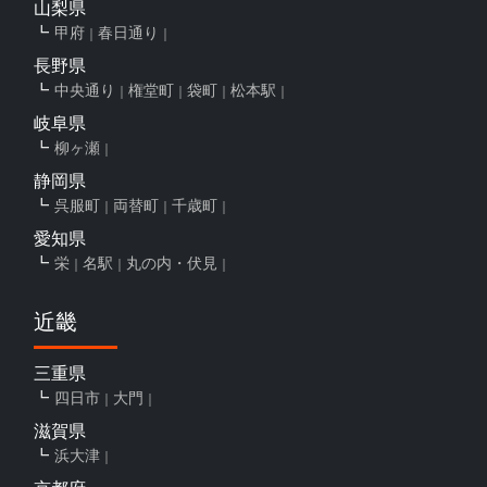
山梨県
甲府
春日通り
長野県
中央通り
権堂町
袋町
松本駅
岐阜県
柳ヶ瀬
静岡県
呉服町
両替町
千歳町
愛知県
栄
名駅
丸の内・伏見
近畿
三重県
四日市
大門
滋賀県
浜大津