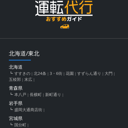
北海道/東北
北海道
すすきの
北24条
3・6街
花園
すずらん通り
大門
五稜郭
末広
青森県
本八戸
長横町
新町通り
岩手県
盛岡大通商店街
宮城県
国分町