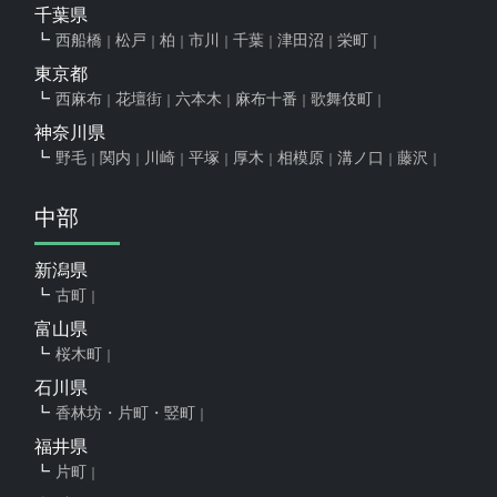
千葉県
西船橋
松戸
柏
市川
千葉
津田沼
栄町
東京都
西麻布
花壇街
六本木
麻布十番
歌舞伎町
神奈川県
野毛
関内
川崎
平塚
厚木
相模原
溝ノ口
藤沢
中部
新潟県
古町
富山県
桜木町
石川県
香林坊・片町・竪町
福井県
片町