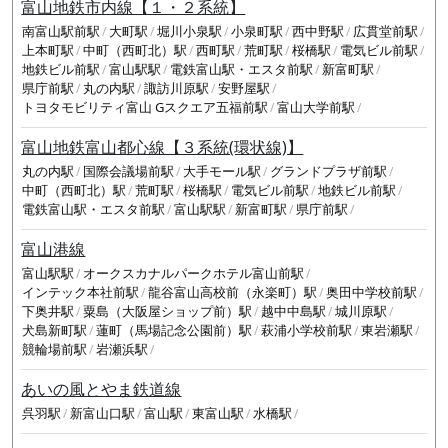
富山地鉄市内線【１・２系統】
南富山駅前駅
大町駅
堀川小泉駅
小泉町駅
西中野駅
広貫堂前駅
上本町駅
中町（西町北）駅
西町駅
荒町駅
桜橋駅
電気ビル前駅
地鉄ビル前駅
富山駅駅
電鉄富山駅・エスタ前駅
新富町駅
県庁前駅
丸の内駅
諏訪川原駅
安野屋駅
トヨタモビリティ富山 Gスクエア五福前駅
富山大学前駅
富山地鉄富山都心線【３系統(環状線)】
丸の内駅
国際会議場前駅
大手モール駅
グランドプラザ前駅
中町（西町北）駅
荒町駅
桜橋駅
電気ビル前駅
地鉄ビル前駅
電鉄富山駅・エスタ前駅
富山駅駅
新富町駅
県庁前駅
富山港線
富山駅駅
オークスカナルパークホテル富山前駅
インテック本社前駅
龍谷富山高校前（永楽町）駅
奥田中学校前駅
下奥井駅
粟島（大阪屋ショップ前）駅
越中中島駅
城川原駅
犬島新町駅
蓮町（馬場記念公園前）駅
萩浦小学校前駅
東岩瀬駅
競輪場前駅
岩瀬浜駅
あいの風とやま鉄道線
呉羽駅
新富山口駅
富山駅
東富山駅
水橋駅