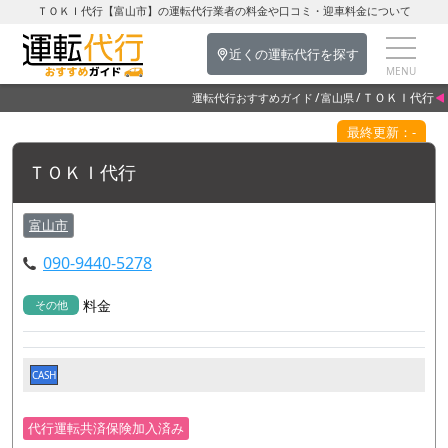
ＴＯＫＩ代行【富山市】の運転代行業者の料金や口コミ・迎車料金について
近くの運転代行を探す
ＴＯＫＩ代行
運転代行おすすめガイド
富山県
最終更新：-
ＴＯＫＩ代行
富山市
090-9440-5278
料金
その他
CASH
代行運転共済保険加入済み