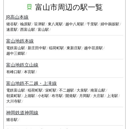
富山市周辺の駅一覧
JR高山本線
猪谷駅
楡原駅
笹津駅
東八尾駅
越中八尾駅
千里駅
婦中鵜坂駅
速星駅
西富山駅
富山駅
富山地鉄本線
電鉄富山駅
新庄田中駅
稲荷町駅
東新庄駅
越中荏原駅
越中三郷駅
富山地鉄立山線
有峰口駅
本宮駅
富山地鉄不二越・上滝線
電鉄富山駅
稲荷町駅
栄町駅
不二越駅
大泉駅
南富山駅
朝菜町駅
上堀駅
小杉駅
布市駅
開発駅
月岡駅
大庄駅
上滝駅
大川寺駅
神岡鉄道神岡線
猪谷駅