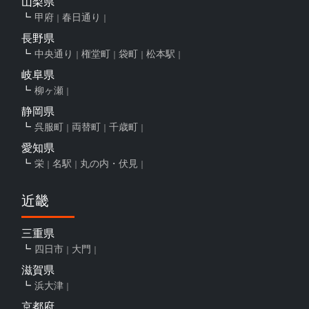
山梨県
甲府
春日通り
長野県
中央通り
権堂町
袋町
松本駅
岐阜県
柳ヶ瀬
静岡県
呉服町
両替町
千歳町
愛知県
栄
名駅
丸の内・伏見
近畿
三重県
四日市
大門
滋賀県
浜大津
京都府