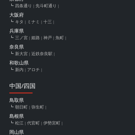
四条通り
先斗町通り
大阪府
キタ
ミナミ
十三
兵庫県
三ノ宮
姫路
神戸
魚町
奈良県
新大宮
近鉄奈良駅
和歌山県
新内
アロチ
中国/四国
鳥取県
朝日町
弥生町
島根県
松江
代官町
伊勢宮町
岡山県