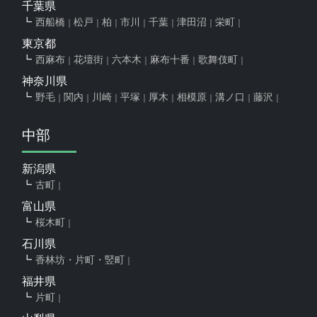
千葉県
西船橋
松戸
柏
市川
千葉
津田沼
栄町
東京都
西麻布
花壇街
六本木
麻布十番
歌舞伎町
神奈川県
野毛
関内
川崎
平塚
厚木
相模原
溝ノ口
藤沢
中部
新潟県
古町
富山県
桜木町
石川県
香林坊・片町・竪町
福井県
片町