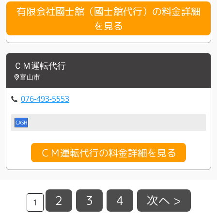
有限会社國士舘（國士舘代行）の料金詳細
を見る
ＣＭ運転代行
富山市
076-493-5553
CASH
ＣＭ運転代行の料金詳細を見る
2
3
4
次へ >
1