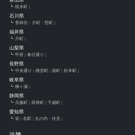
桜木町
石川県
香林坊・片町・竪町
福井県
片町
山梨県
甲府
春日通り
長野県
中央通り
権堂町
袋町
松本駅
岐阜県
柳ヶ瀬
静岡県
呉服町
両替町
千歳町
愛知県
栄
名駅
丸の内・伏見
近畿