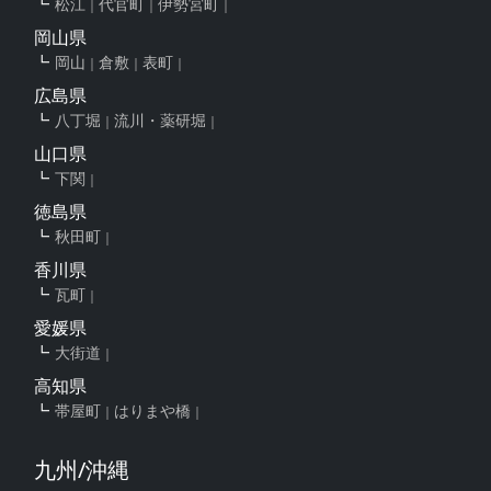
松江
代官町
伊勢宮町
岡山県
岡山
倉敷
表町
広島県
八丁堀
流川・薬研堀
山口県
下関
徳島県
秋田町
香川県
瓦町
愛媛県
大街道
高知県
帯屋町
はりまや橋
九州/沖縄