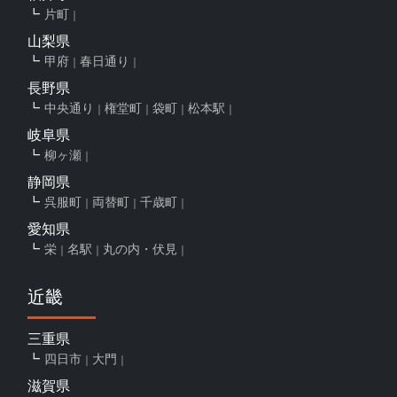
片町
山梨県
甲府
春日通り
長野県
中央通り
権堂町
袋町
松本駅
岐阜県
柳ヶ瀬
静岡県
呉服町
両替町
千歳町
愛知県
栄
名駅
丸の内・伏見
近畿
三重県
四日市
大門
滋賀県