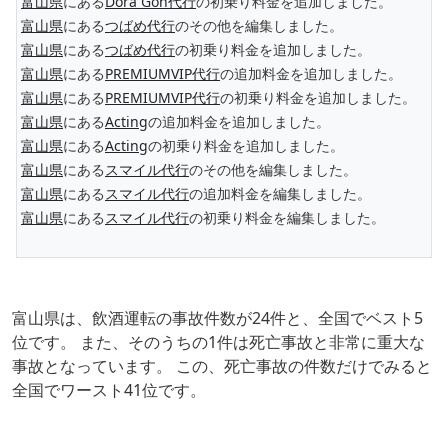
富山県
にある
Dora Gon代行
の初乗り料金を追加しました。
富山県
にある
つばめ代行
のその他を編集しました。
富山県
にある
つばめ代行
の初乗り料金を追加しました。
富山県
にある
PREMIUMVIP代行
の追加料金を追加しました。
富山県
にある
PREMIUMVIP代行
の初乗り料金を追加しました。
富山県
にある
Acting
の追加料金を追加しました。
富山県
にある
Acting
の初乗り料金を追加しました。
富山県
にある
スマイル代行
のその他を編集しました。
富山県
にある
スマイル代行
の追加料金を編集しました。
富山県
にある
スマイル代行
の初乗り料金を編集しました。
富山県は、飲酒運転の事故件数が24件と、全国でベスト5
位です。 また、そのうちの1件は死亡事故と非常に重大な
事故となっています。 この、死亡事故の件数だけでみると
全国でワースト41位です。