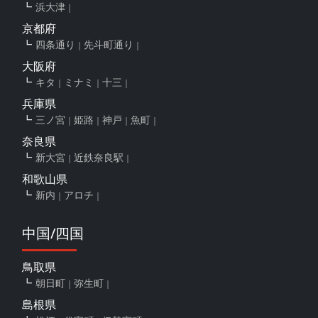
浜大津
京都府
四条通り
先斗町通り
大阪府
キタ
ミナミ
十三
兵庫県
三ノ宮
姫路
神戸
魚町
奈良県
新大宮
近鉄奈良駅
和歌山県
新内
アロチ
中国/四国
鳥取県
朝日町
弥生町
島根県