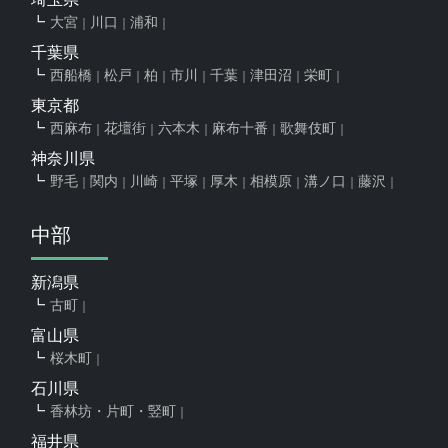
大宮
川口
浦和
千葉県
西船橋
松戸
柏
市川
千葉
津田沼
栄町
東京都
西麻布
花壇街
六本木
麻布十番
歌舞伎町
神奈川県
野毛
関内
川崎
平塚
厚木
相模原
溝ノ口
藤沢
中部
新潟県
古町
富山県
桜木町
石川県
香林坊・片町・竪町
福井県