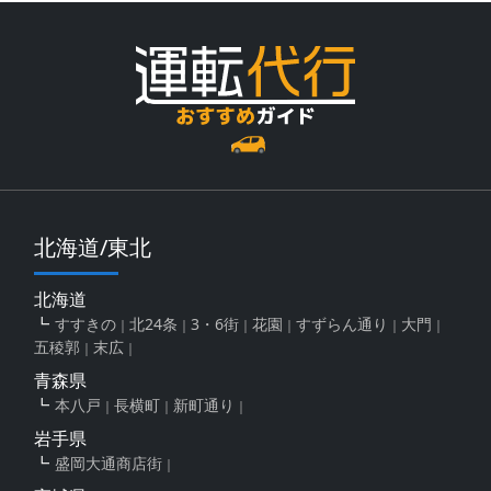
北海道/東北
北海道
すすきの
北24条
3・6街
花園
すずらん通り
大門
五稜郭
末広
青森県
本八戸
長横町
新町通り
岩手県
盛岡大通商店街