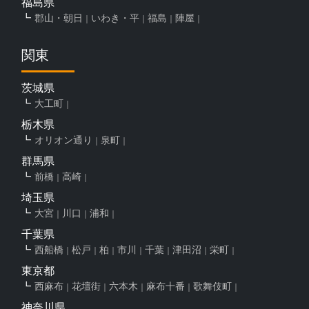
福島県
郡山・朝日
いわき・平
福島
陣屋
関東
茨城県
大工町
栃木県
オリオン通り
泉町
群馬県
前橋
高崎
埼玉県
大宮
川口
浦和
千葉県
西船橋
松戸
柏
市川
千葉
津田沼
栄町
東京都
西麻布
花壇街
六本木
麻布十番
歌舞伎町
神奈川県