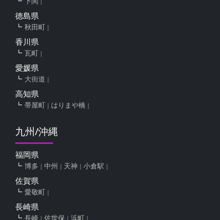
下関
徳島県
秋田町
香川県
瓦町
愛媛県
大街道
高知県
帯屋町
はりまや橋
九州/沖縄
福岡県
博多
中州
天神
小倉駅
佐賀県
愛敬町
長崎県
長崎
佐世保
浜町