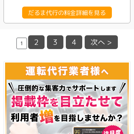
だるま代行の料金詳細を見る
2
3
4
次へ >
1