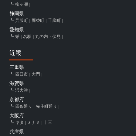
柳ヶ瀬
静岡県
呉服町
両替町
千歳町
愛知県
栄
名駅
丸の内・伏見
近畿
三重県
四日市
大門
滋賀県
浜大津
京都府
四条通り
先斗町通り
大阪府
キタ
ミナミ
十三
兵庫県