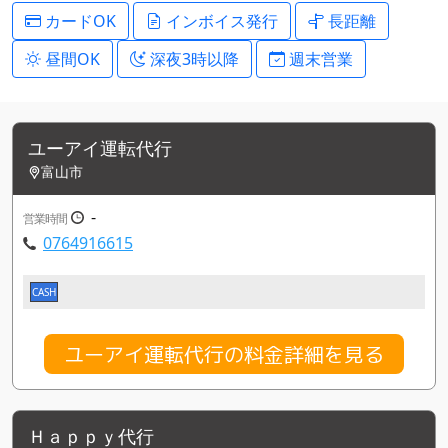
カードOK
インボイス発行
長距離
昼間OK
深夜3時以降
週末営業
ユーアイ運転代行
富山市
-
営業時間
0764916615
CASH
ユーアイ運転代行の料金詳細を見る
Ｈａｐｐｙ代行