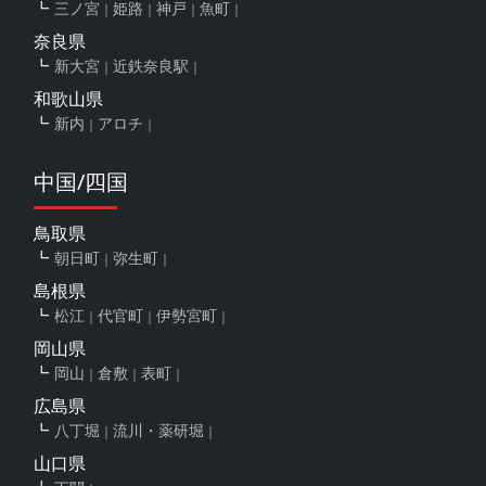
三ノ宮
姫路
神戸
魚町
奈良県
新大宮
近鉄奈良駅
和歌山県
新内
アロチ
中国/四国
鳥取県
朝日町
弥生町
島根県
松江
代官町
伊勢宮町
岡山県
岡山
倉敷
表町
広島県
八丁堀
流川・薬研堀
山口県