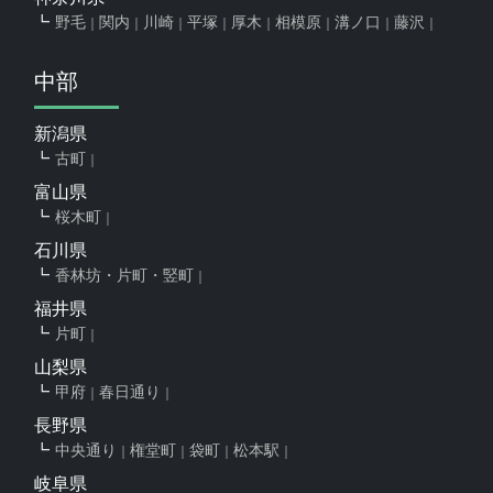
野毛
関内
川崎
平塚
厚木
相模原
溝ノ口
藤沢
中部
新潟県
古町
富山県
桜木町
石川県
香林坊・片町・竪町
福井県
片町
山梨県
甲府
春日通り
長野県
中央通り
権堂町
袋町
松本駅
岐阜県