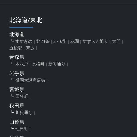
北海道/東北
北海道
すすきの
北24条
3・6街
花園
すずらん通り
大門
五稜郭
末広
青森県
本八戸
長横町
新町通り
岩手県
盛岡大通商店街
宮城県
国分町
秋田県
川反通り
山形県
七日町