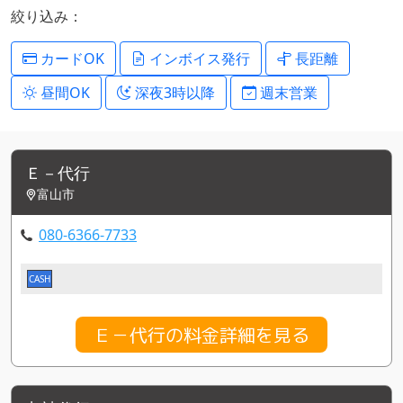
絞り込み：
カードOK
インボイス発行
長距離
昼間OK
深夜3時以降
週末営業
Ｅ－代行
富山市
080-6366-7733
CASH
Ｅ－代行の料金詳細を見る