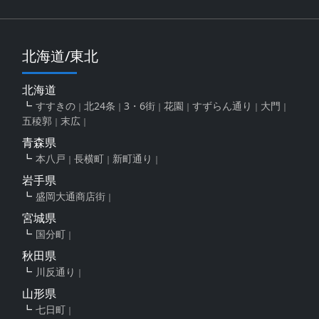
北海道/東北
北海道
すすきの
北24条
3・6街
花園
すずらん通り
大門
五稜郭
末広
青森県
本八戸
長横町
新町通り
岩手県
盛岡大通商店街
宮城県
国分町
秋田県
川反通り
山形県
七日町