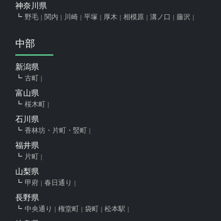
神奈川県
野毛
関内
川崎
平塚
厚木
相模原
溝ノ口
藤沢
中部
新潟県
古町
富山県
桜木町
石川県
香林坊・片町・竪町
福井県
片町
山梨県
甲府
春日通り
長野県
中央通り
権堂町
袋町
松本駅