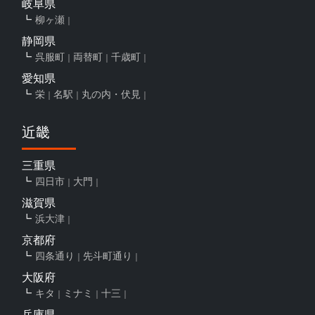
岐阜県
柳ヶ瀬
静岡県
呉服町
両替町
千歳町
愛知県
栄
名駅
丸の内・伏見
近畿
三重県
四日市
大門
滋賀県
浜大津
京都府
四条通り
先斗町通り
大阪府
キタ
ミナミ
十三
兵庫県