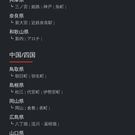
三ノ宮
姫路
神戸
魚町
奈良県
新大宮
近鉄奈良駅
和歌山県
新内
アロチ
中国/四国
鳥取県
朝日町
弥生町
島根県
松江
代官町
伊勢宮町
岡山県
岡山
倉敷
表町
広島県
八丁堀
流川・薬研堀
山口県