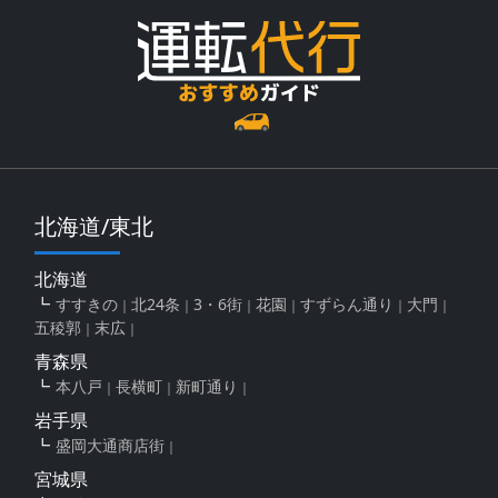
北海道/東北
北海道
すすきの
北24条
3・6街
花園
すずらん通り
大門
五稜郭
末広
青森県
本八戸
長横町
新町通り
岩手県
盛岡大通商店街
宮城県