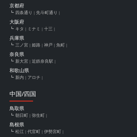
京都府
四条通り
先斗町通り
大阪府
キタ
ミナミ
十三
兵庫県
三ノ宮
姫路
神戸
魚町
奈良県
新大宮
近鉄奈良駅
和歌山県
新内
アロチ
中国/四国
鳥取県
朝日町
弥生町
島根県
松江
代官町
伊勢宮町