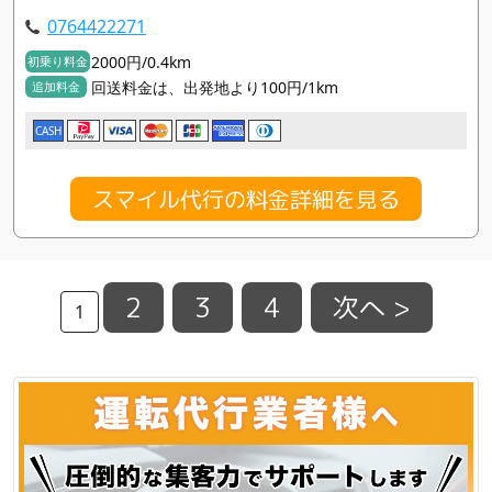
0764422271
2000円/0.4km
初乗り料金
回送料金は、出発地より100円/1km
追加料金
CASH
スマイル代行の料金詳細を見る
2
3
4
次へ >
1