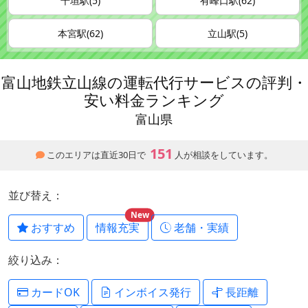
千垣駅(5)
有峰口駅(62)
本宮駅(62)
立山駅(5)
富山地鉄立山線の運転代行サービスの評判・
安い料金ランキング
富山県
151
このエリアは直近30日で
人が相談をしています。
並び替え：
New
おすすめ
情報充実
老舗・実績
絞り込み：
カードOK
インボイス発行
長距離