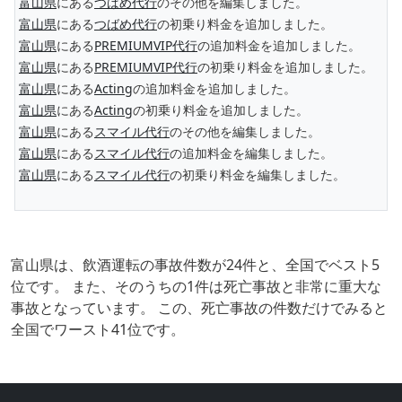
富山県
にある
つばめ代行
のその他を編集しました。
富山県
にある
つばめ代行
の初乗り料金を追加しました。
富山県
にある
PREMIUMVIP代行
の追加料金を追加しました。
富山県
にある
PREMIUMVIP代行
の初乗り料金を追加しました。
富山県
にある
Acting
の追加料金を追加しました。
富山県
にある
Acting
の初乗り料金を追加しました。
富山県
にある
スマイル代行
のその他を編集しました。
富山県
にある
スマイル代行
の追加料金を編集しました。
富山県
にある
スマイル代行
の初乗り料金を編集しました。
富山県は、飲酒運転の事故件数が24件と、全国でベスト5
位です。 また、そのうちの1件は死亡事故と非常に重大な
事故となっています。 この、死亡事故の件数だけでみると
全国でワースト41位です。