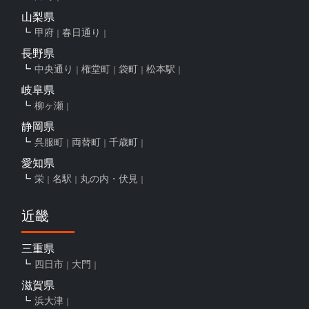
山梨県
甲府
春日通り
長野県
中央通り
権堂町
袋町
松本駅
岐阜県
柳ヶ瀬
静岡県
呉服町
両替町
千歳町
愛知県
栄
名駅
丸の内・伏見
近畿
三重県
四日市
大門
滋賀県
浜大津