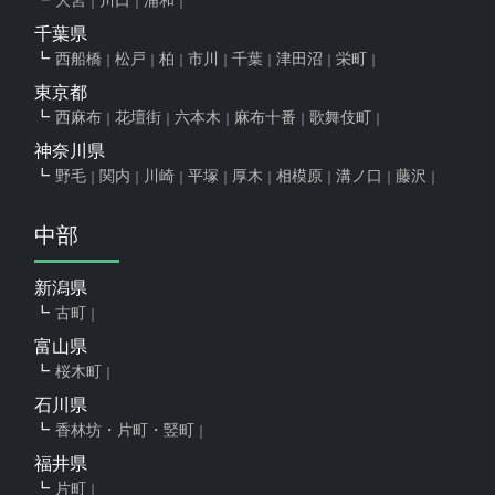
千葉県
西船橋
松戸
柏
市川
千葉
津田沼
栄町
東京都
西麻布
花壇街
六本木
麻布十番
歌舞伎町
神奈川県
野毛
関内
川崎
平塚
厚木
相模原
溝ノ口
藤沢
中部
新潟県
古町
富山県
桜木町
石川県
香林坊・片町・竪町
福井県
片町