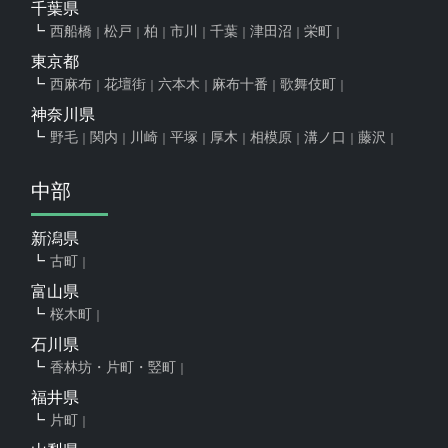
千葉県
西船橋
松戸
柏
市川
千葉
津田沼
栄町
東京都
西麻布
花壇街
六本木
麻布十番
歌舞伎町
神奈川県
野毛
関内
川崎
平塚
厚木
相模原
溝ノ口
藤沢
中部
新潟県
古町
富山県
桜木町
石川県
香林坊・片町・竪町
福井県
片町