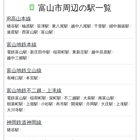
富山市周辺の駅一覧
JR高山本線
猪谷駅
楡原駅
笹津駅
東八尾駅
越中八尾駅
千里駅
婦中鵜坂駅
速星駅
西富山駅
富山駅
富山地鉄本線
電鉄富山駅
新庄田中駅
稲荷町駅
東新庄駅
越中荏原駅
越中三郷駅
富山地鉄立山線
有峰口駅
本宮駅
富山地鉄不二越・上滝線
電鉄富山駅
稲荷町駅
栄町駅
不二越駅
大泉駅
南富山駅
朝菜町駅
上堀駅
小杉駅
布市駅
開発駅
月岡駅
大庄駅
上滝駅
大川寺駅
神岡鉄道神岡線
猪谷駅