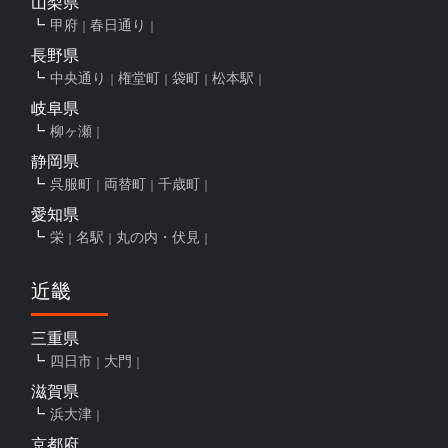
山梨県
甲府
春日通り
長野県
中央通り
権堂町
袋町
松本駅
岐阜県
柳ヶ瀬
静岡県
呉服町
両替町
千歳町
愛知県
栄
名駅
丸の内・伏見
近畿
三重県
四日市
大門
滋賀県
浜大津
京都府