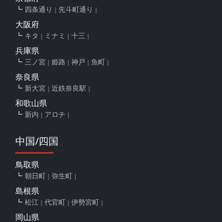
四条通り
先斗町通り
大阪府
キタ
ミナミ
十三
兵庫県
三ノ宮
姫路
神戸
魚町
奈良県
新大宮
近鉄奈良駅
和歌山県
新内
アロチ
中国/四国
鳥取県
朝日町
弥生町
島根県
松江
代官町
伊勢宮町
岡山県