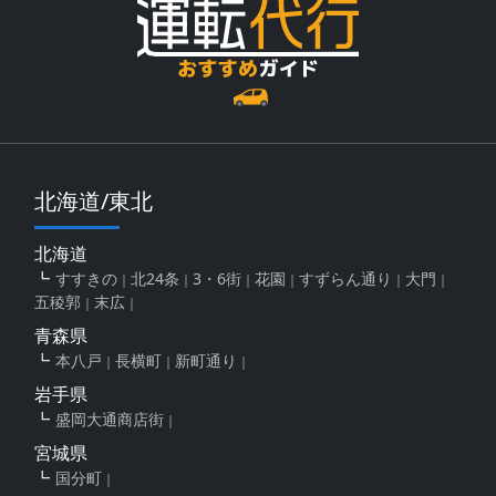
北海道/東北
北海道
すすきの
北24条
3・6街
花園
すずらん通り
大門
五稜郭
末広
青森県
本八戸
長横町
新町通り
岩手県
盛岡大通商店街
宮城県
国分町