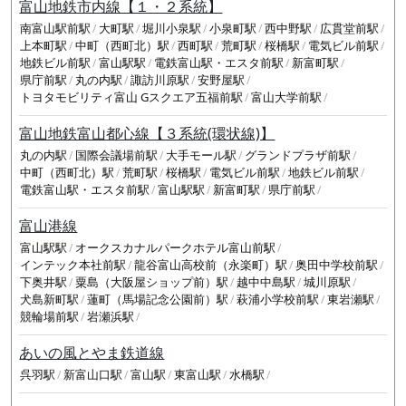
富山地鉄市内線【１・２系統】
南富山駅前駅
大町駅
堀川小泉駅
小泉町駅
西中野駅
広貫堂前駅
上本町駅
中町（西町北）駅
西町駅
荒町駅
桜橋駅
電気ビル前駅
地鉄ビル前駅
富山駅駅
電鉄富山駅・エスタ前駅
新富町駅
県庁前駅
丸の内駅
諏訪川原駅
安野屋駅
トヨタモビリティ富山 Gスクエア五福前駅
富山大学前駅
富山地鉄富山都心線【３系統(環状線)】
丸の内駅
国際会議場前駅
大手モール駅
グランドプラザ前駅
中町（西町北）駅
荒町駅
桜橋駅
電気ビル前駅
地鉄ビル前駅
電鉄富山駅・エスタ前駅
富山駅駅
新富町駅
県庁前駅
富山港線
富山駅駅
オークスカナルパークホテル富山前駅
インテック本社前駅
龍谷富山高校前（永楽町）駅
奥田中学校前駅
下奥井駅
粟島（大阪屋ショップ前）駅
越中中島駅
城川原駅
犬島新町駅
蓮町（馬場記念公園前）駅
萩浦小学校前駅
東岩瀬駅
競輪場前駅
岩瀬浜駅
あいの風とやま鉄道線
呉羽駅
新富山口駅
富山駅
東富山駅
水橋駅