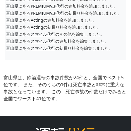
富山県
にある
PREMIUMVIP代行
の追加料金を追加しました。
富山県
にある
PREMIUMVIP代行
の初乗り料金を追加しました。
富山県
にある
Acting
の追加料金を追加しました。
富山県
にある
Acting
の初乗り料金を追加しました。
富山県
にある
スマイル代行
のその他を編集しました。
富山県
にある
スマイル代行
の追加料金を編集しました。
富山県
にある
スマイル代行
の初乗り料金を編集しました。
富山県は、飲酒運転の事故件数が24件と、全国でベスト5
位です。 また、そのうちの1件は死亡事故と非常に重大な
事故となっています。 この、死亡事故の件数だけでみると
全国でワースト41位です。