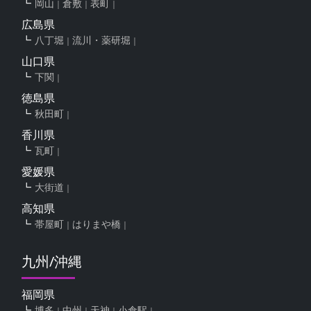
岡山
倉敷
表町
広島県
八丁堀
流川・薬研堀
山口県
下関
徳島県
秋田町
香川県
瓦町
愛媛県
大街道
高知県
帯屋町
はりまや橋
九州/沖縄
福岡県
博多
中州
天神
小倉駅