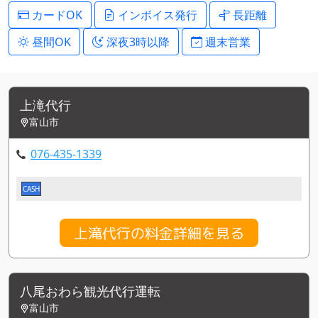
カードOK
インボイス発行
長距離
昼間OK
深夜3時以降
週末営業
上滝代行
富山市
076-435-1339
CASH
上滝代行の料金詳細を見る
八尾おわら観光代行運転
富山市