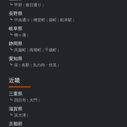
甲府
春日通り
長野県
中央通り
権堂町
袋町
松本駅
岐阜県
柳ヶ瀬
静岡県
呉服町
両替町
千歳町
愛知県
栄
名駅
丸の内・伏見
近畿
三重県
四日市
大門
滋賀県
浜大津
京都府