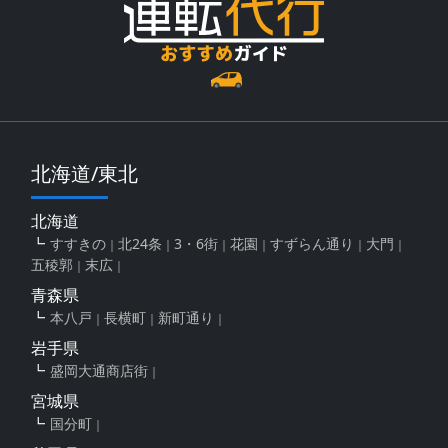
北海道/東北
北海道
すすきの
北24条
3・6街
花園
すずらん通り
大門
五稜郭
末広
青森県
本八戸
長横町
新町通り
岩手県
盛岡大通商店街
宮城県
国分町