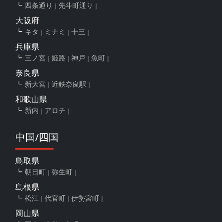
四条通り
先斗町通り
大阪府
キタ
ミナミ
十三
兵庫県
三ノ宮
姫路
神戸
魚町
奈良県
新大宮
近鉄奈良駅
和歌山県
新内
アロチ
中国/四国
鳥取県
朝日町
弥生町
島根県
松江
代官町
伊勢宮町
岡山県