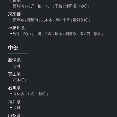
西船橋
松戸
柏
市川
千葉
津田沼
栄町
東京都
西麻布
花壇街
六本木
麻布十番
歌舞伎町
神奈川県
野毛
関内
川崎
平塚
厚木
相模原
溝ノ口
藤沢
中部
新潟県
古町
富山県
桜木町
石川県
香林坊・片町・竪町
福井県
片町
山梨県