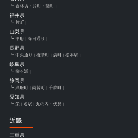
香林坊・片町・竪町
福井県
片町
山梨県
甲府
春日通り
長野県
中央通り
権堂町
袋町
松本駅
岐阜県
柳ヶ瀬
静岡県
呉服町
両替町
千歳町
愛知県
栄
名駅
丸の内・伏見
近畿
三重県