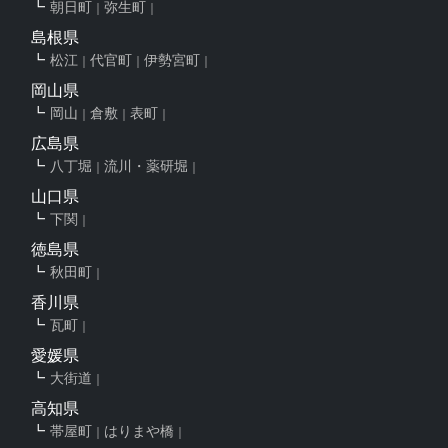
朝日町
弥生町
島根県
松江
代官町
伊勢宮町
岡山県
岡山
倉敷
表町
広島県
八丁堀
流川・薬研堀
山口県
下関
徳島県
秋田町
香川県
瓦町
愛媛県
大街道
高知県
帯屋町
はりまや橋