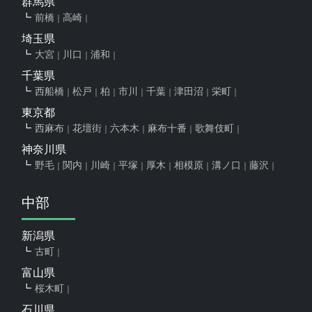
群馬県
前橋
高崎
埼玉県
大宮
川口
浦和
千葉県
西船橋
松戸
柏
市川
千葉
津田沼
栄町
東京都
西麻布
花壇街
六本木
麻布十番
歌舞伎町
神奈川県
野毛
関内
川崎
平塚
厚木
相模原
溝ノ口
藤沢
中部
新潟県
古町
富山県
桜木町
石川県