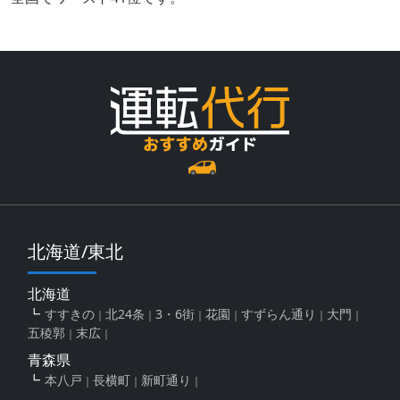
北海道/東北
北海道
すすきの
北24条
3・6街
花園
すずらん通り
大門
五稜郭
末広
青森県
本八戸
長横町
新町通り