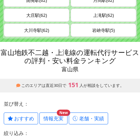
開発駅(62)
月岡駅(62)
大庄駅(62)
上滝駅(62)
大川寺駅(62)
岩峅寺駅(5)
富山地鉄不二越・上滝線の運転代行サービス
の評判・安い料金ランキング
富山県
151
このエリアは直近30日で
人が相談をしています。
並び替え：
New
おすすめ
情報充実
老舗・実績
絞り込み：