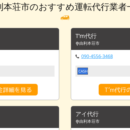
利本荘市のおすすめ運転代行業者
T’m代行
由利本荘市
090-4556-3468
CASH
金詳細を見る
T’m代
アイ代行
由利本荘市