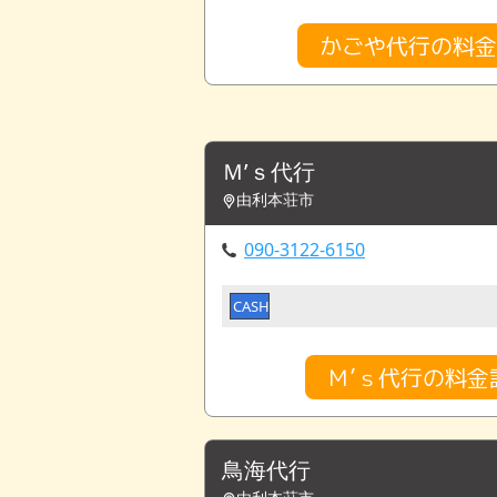
かごや代行の料
Ｍ’ｓ代行
由利本荘市
090-3122-6150
CASH
Ｍ’ｓ代行の料金
鳥海代行