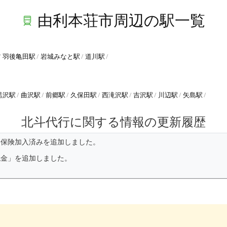
由利本荘市周辺の駅一覧
羽後亀田駅
岩城みなと駅
道川駅
黒沢駅
曲沢駅
前郷駅
久保田駅
西滝沢駅
吉沢駅
川辺駅
矢島駅
北斗代行に関する情報の更新履歴
済保険加入済みを追加しました。
現金」を追加しました。