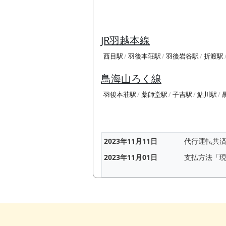
JR羽越本線
西目駅
羽後本荘駅
羽後岩谷駅
折渡駅
鳥海山ろく線
羽後本荘駅
薬師堂駅
子吉駅
鮎川駅
2023年11月11日
代行運転共
2023年11月01日
支払方法「