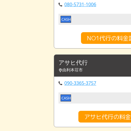
080-5731-1006
CASH
NO1代行の料金
アサヒ代行
由利本荘市
090-3365-3757
CASH
アサヒ代行の料