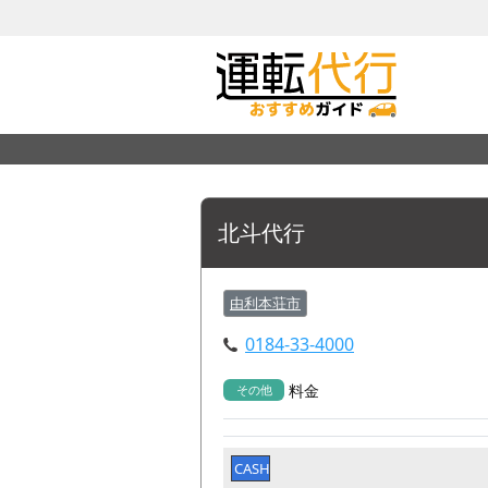
北斗代行
由利本荘市
0184-33-4000
料金
その他
CASH