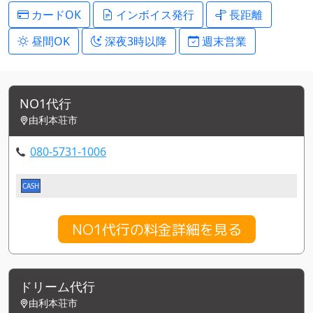
カードOK
インボイス発行
長距離
昼間OK
深夜3時以降
週末営業
NO1代行
由利本荘市
080-5731-1006
CASH
NO1代行の料金詳細を見る
ドリーム代行
由利本荘市