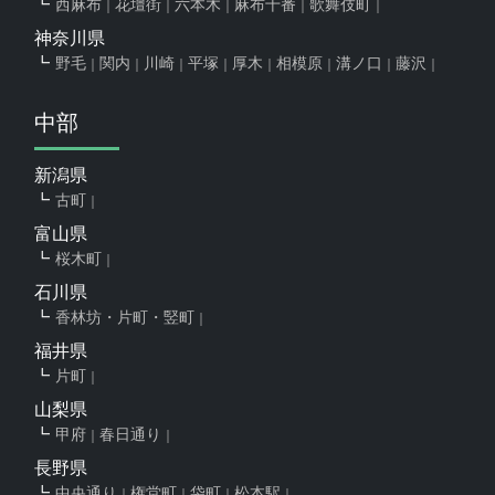
西麻布
花壇街
六本木
麻布十番
歌舞伎町
神奈川県
野毛
関内
川崎
平塚
厚木
相模原
溝ノ口
藤沢
中部
新潟県
古町
富山県
桜木町
石川県
香林坊・片町・竪町
福井県
片町
山梨県
甲府
春日通り
長野県
中央通り
権堂町
袋町
松本駅