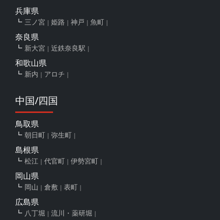
兵庫県
三ノ宮
姫路
神戸
魚町
奈良県
新大宮
近鉄奈良駅
和歌山県
新内
アロチ
中国/四国
鳥取県
朝日町
弥生町
島根県
松江
代官町
伊勢宮町
岡山県
岡山
倉敷
表町
広島県
八丁堀
流川・薬研堀