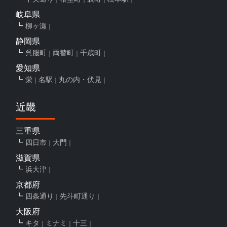
岐阜県
柳ヶ瀬
静岡県
呉服町
両替町
千歳町
愛知県
栄
名駅
丸の内・伏見
近畿
三重県
四日市
大門
滋賀県
浜大津
京都府
四条通り
先斗町通り
大阪府
キタ
ミナミ
十三