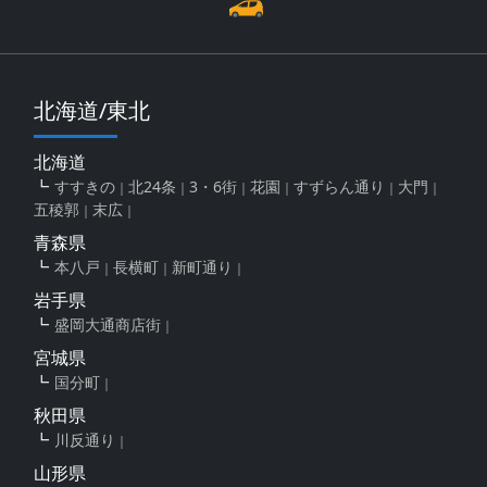
北海道/東北
北海道
すすきの
北24条
3・6街
花園
すずらん通り
大門
五稜郭
末広
青森県
本八戸
長横町
新町通り
岩手県
盛岡大通商店街
宮城県
国分町
秋田県
川反通り
山形県