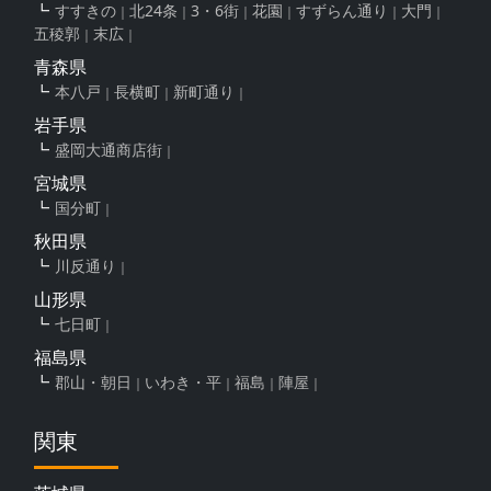
すすきの
北24条
3・6街
花園
すずらん通り
大門
五稜郭
末広
青森県
本八戸
長横町
新町通り
岩手県
盛岡大通商店街
宮城県
国分町
秋田県
川反通り
山形県
七日町
福島県
郡山・朝日
いわき・平
福島
陣屋
関東