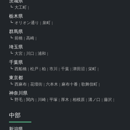
茨城県
大工町
栃木県
オリオン通り
泉町
群馬県
前橋
高崎
埼玉県
大宮
川口
浦和
千葉県
西船橋
松戸
柏
市川
千葉
津田沼
栄町
東京都
西麻布
花壇街
六本木
麻布十番
歌舞伎町
神奈川県
野毛
関内
川崎
平塚
厚木
相模原
溝ノ口
藤沢
中部
新潟県