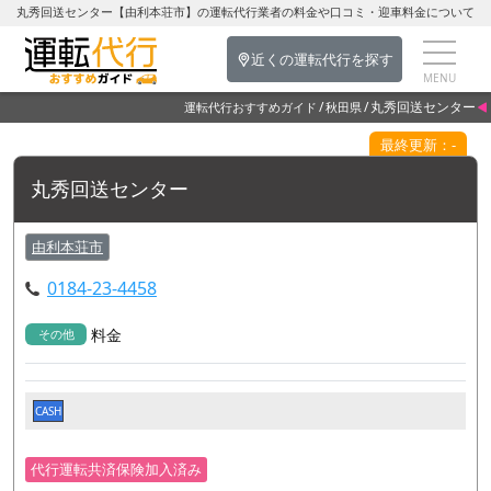
丸秀回送センター【由利本荘市】の運転代行業者の料金や口コミ・迎車料金について
近くの運転代行を探す
丸秀回送センター
運転代行おすすめガイド
秋田県
最終更新：-
丸秀回送センター
由利本荘市
0184-23-4458
料金
その他
CASH
代行運転共済保険加入済み