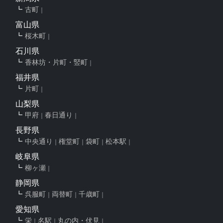
古町
富山県
桜木町
石川県
香林坊・片町・竪町
福井県
片町
山梨県
甲府
春日通り
長野県
中央通り
権堂町
袋町
松本駅
岐阜県
柳ヶ瀬
静岡県
呉服町
両替町
千歳町
愛知県
栄
名駅
丸の内・伏見