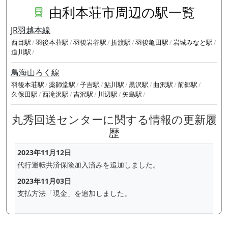
由利本荘市周辺の駅一覧
JR羽越本線
西目駅
羽後本荘駅
羽後岩谷駅
折渡駅
羽後亀田駅
岩城みなと駅
道川駅
鳥海山ろく線
羽後本荘駅
薬師堂駅
子吉駅
鮎川駅
黒沢駅
曲沢駅
前郷駅
久保田駅
西滝沢駅
吉沢駅
川辺駅
矢島駅
丸秀回送センターに関する情報の更新履
歴
2023年11月12日
代行運転共済保険加入済みを追加しました。
2023年11月03日
支払方法「現金」を追加しました。