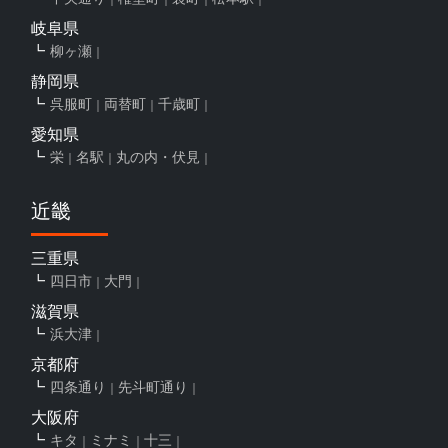
岐阜県
柳ヶ瀬
静岡県
呉服町
両替町
千歳町
愛知県
栄
名駅
丸の内・伏見
近畿
三重県
四日市
大門
滋賀県
浜大津
京都府
四条通り
先斗町通り
大阪府
キタ
ミナミ
十三