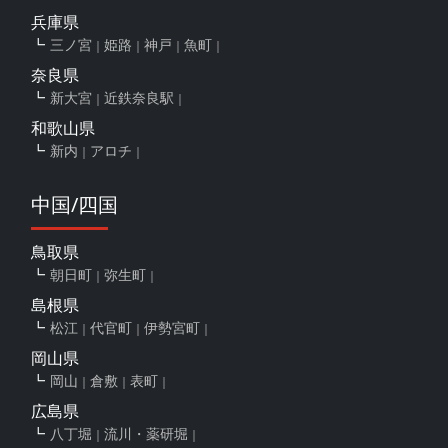
兵庫県
三ノ宮
姫路
神戸
魚町
奈良県
新大宮
近鉄奈良駅
和歌山県
新内
アロチ
中国/四国
鳥取県
朝日町
弥生町
島根県
松江
代官町
伊勢宮町
岡山県
岡山
倉敷
表町
広島県
八丁堀
流川・薬研堀