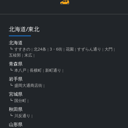
北海道/東北
北海道
すすきの
北24条
3・6街
花園
すずらん通り
大門
五稜郭
末広
青森県
本八戸
長横町
新町通り
岩手県
盛岡大通商店街
宮城県
国分町
秋田県
川反通り
山形県