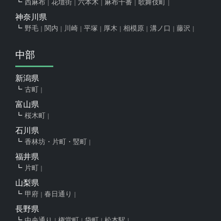
西麻布
花壇街
六本木
麻布十番
歌舞伎町
神奈川県
野毛
関内
川崎
平塚
厚木
相模原
溝ノ口
藤沢
中部
新潟県
古町
富山県
桜木町
石川県
香林坊・片町・竪町
福井県
片町
山梨県
甲府
春日通り
長野県
中央通り
権堂町
袋町
松本駅