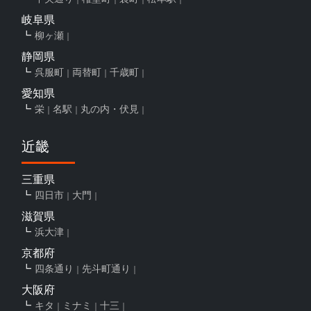
岐阜県
柳ヶ瀬
静岡県
呉服町
両替町
千歳町
愛知県
栄
名駅
丸の内・伏見
近畿
三重県
四日市
大門
滋賀県
浜大津
京都府
四条通り
先斗町通り
大阪府
キタ
ミナミ
十三