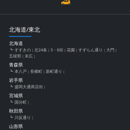
北海道/東北
北海道
すすきの
北24条
3・6街
花園
すずらん通り
大門
五稜郭
末広
青森県
本八戸
長横町
新町通り
岩手県
盛岡大通商店街
宮城県
国分町
秋田県
川反通り
山形県