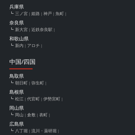
兵庫県
三ノ宮
姫路
神戸
魚町
奈良県
新大宮
近鉄奈良駅
和歌山県
新内
アロチ
中国/四国
鳥取県
朝日町
弥生町
島根県
松江
代官町
伊勢宮町
岡山県
岡山
倉敷
表町
広島県
八丁堀
流川・薬研堀