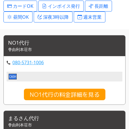
カードOK
インボイス発行
長距離
昼間OK
深夜3時以降
週末営業
NO1代行
由利本荘市
080-5731-1006
CASH
NO1代行の料金詳細を見る
まるさん代行
由利本荘市