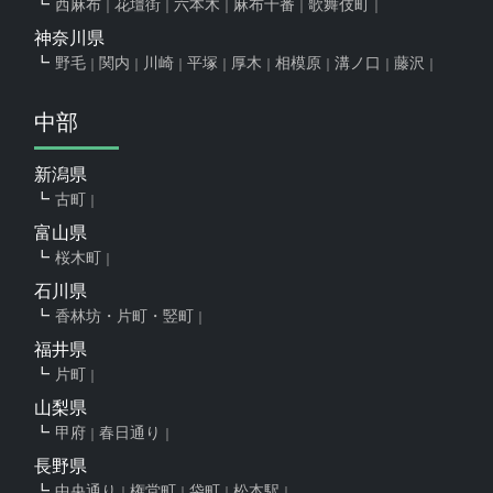
西麻布
花壇街
六本木
麻布十番
歌舞伎町
神奈川県
野毛
関内
川崎
平塚
厚木
相模原
溝ノ口
藤沢
中部
新潟県
古町
富山県
桜木町
石川県
香林坊・片町・竪町
福井県
片町
山梨県
甲府
春日通り
長野県
中央通り
権堂町
袋町
松本駅