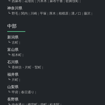
西麻布
花壇街
六本木
麻布十番
歌舞伎町
神奈川県
野毛
関内
川崎
平塚
厚木
相模原
溝ノ口
藤沢
中部
新潟県
古町
富山県
桜木町
石川県
香林坊・片町・竪町
福井県
片町
山梨県
甲府
春日通り
長野県
中央通り
権堂町
袋町
松本駅