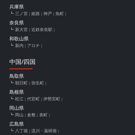
兵庫県
三ノ宮
姫路
神戸
魚町
奈良県
新大宮
近鉄奈良駅
和歌山県
新内
アロチ
中国/四国
鳥取県
朝日町
弥生町
島根県
松江
代官町
伊勢宮町
岡山県
岡山
倉敷
表町
広島県
八丁堀
流川・薬研堀