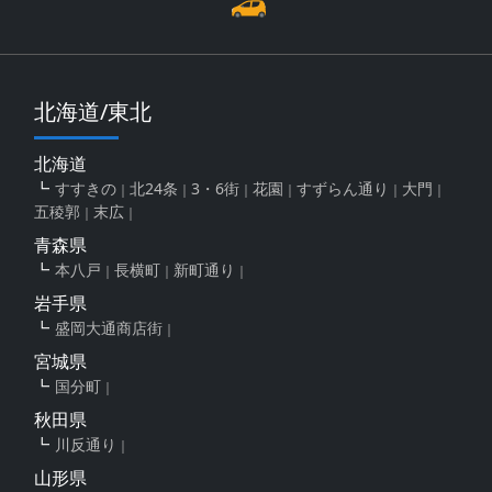
北海道/東北
北海道
すすきの
北24条
3・6街
花園
すずらん通り
大門
五稜郭
末広
青森県
本八戸
長横町
新町通り
岩手県
盛岡大通商店街
宮城県
国分町
秋田県
川反通り
山形県