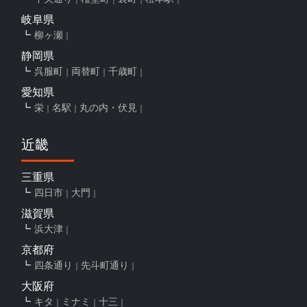
岐阜県
柳ヶ瀬
静岡県
呉服町
両替町
千歳町
愛知県
栄
名駅
丸の内・伏見
近畿
三重県
四日市
大門
滋賀県
浜大津
京都府
四条通り
先斗町通り
大阪府
キタ
ミナミ
十三