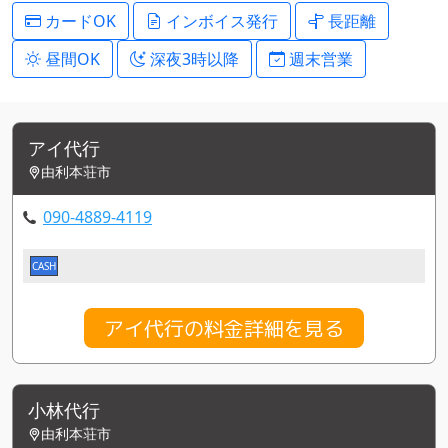
カードOK
インボイス発行
長距離
昼間OK
深夜3時以降
週末営業
アイ代行
由利本荘市
090-4889-4119
CASH
アイ代行の料金詳細を見る
小林代行
由利本荘市