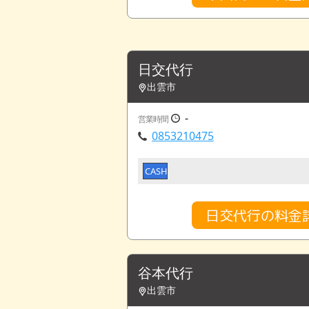
日交代行
出雲市
-
営業時間
0853210475
CASH
日交代行の料金
谷本代行
出雲市