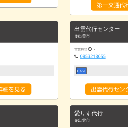
第一交通代
出雲代行センター
出雲市
-
営業時間
0853218655
CASH
詳細を見る
出雲代行セン
愛りす代行
出雲市