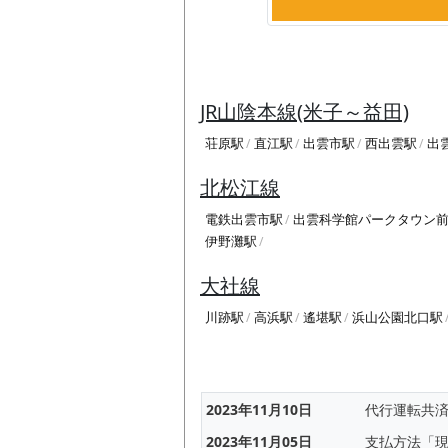
JR山陰本線(米子～益田)
荘原駅
直江駅
出雲市駅
西出雲駅
出
北松江線
電鉄出雲市駅
出雲科学館パークタウン
伊野灘駅
大社線
川跡駅
高浜駅
遙堪駅
浜山公園北口駅
2023年11月10日
代行運転共
2023年11月05日
支払方法「