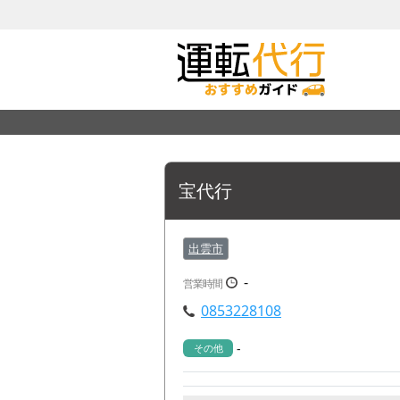
宝代行
出雲市
-
営業時間
0853228108
-
その他