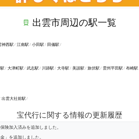
出雲市周辺の駅一覧
雲神西駅
江南駅
小田駅
田儀駅
前駅
大津町駅
武志駅
川跡駅
大寺駅
美談駅
旅伏駅
雲州平田駅
布崎駅
出雲大社前駅
宝代行に関する情報の更新履歴
済保険加入済みを追加しました。
現金」を追加しました。