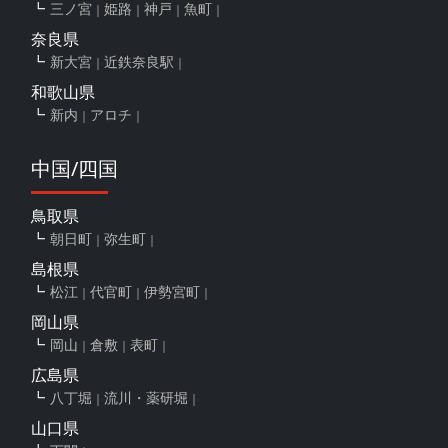
三ノ宮
姫路
神戸
魚町
奈良県
新大宮
近鉄奈良駅
和歌山県
新内
アロチ
中国/四国
鳥取県
朝日町
弥生町
島根県
松江
代官町
伊勢宮町
岡山県
岡山
倉敷
表町
広島県
八丁堀
流川・薬研堀
山口県