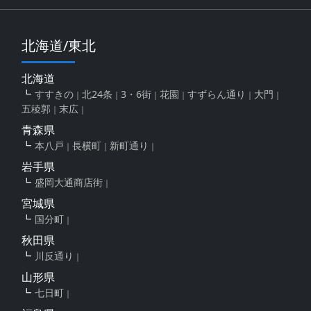
北海道/東北
北海道
すすきの
北24条
3・6街
花園
すずらん通り
大門
五稜郭
末広
青森県
本八戸
長横町
新町通り
岩手県
盛岡大通商店街
宮城県
国分町
秋田県
川反通り
山形県
七日町