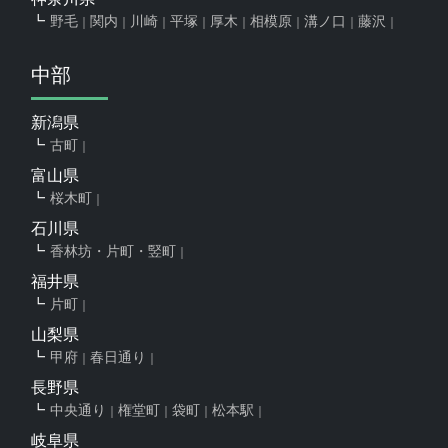
野毛
関内
川崎
平塚
厚木
相模原
溝ノ口
藤沢
中部
新潟県
古町
富山県
桜木町
石川県
香林坊・片町・竪町
福井県
片町
山梨県
甲府
春日通り
長野県
中央通り
権堂町
袋町
松本駅
岐阜県