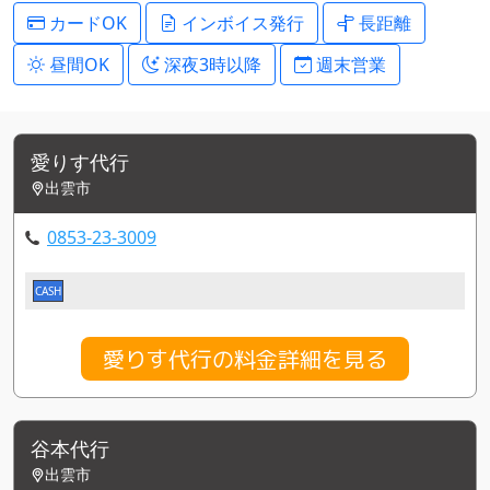
カードOK
インボイス発行
長距離
昼間OK
深夜3時以降
週末営業
愛りす代行
出雲市
0853-23-3009
CASH
愛りす代行の料金詳細を見る
谷本代行
出雲市