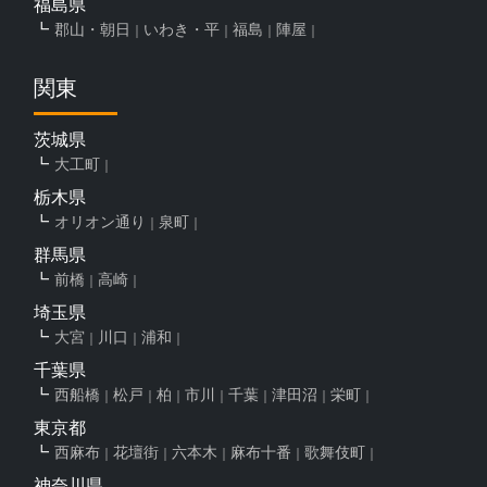
福島県
郡山・朝日
いわき・平
福島
陣屋
関東
茨城県
大工町
栃木県
オリオン通り
泉町
群馬県
前橋
高崎
埼玉県
大宮
川口
浦和
千葉県
西船橋
松戸
柏
市川
千葉
津田沼
栄町
東京都
西麻布
花壇街
六本木
麻布十番
歌舞伎町
神奈川県