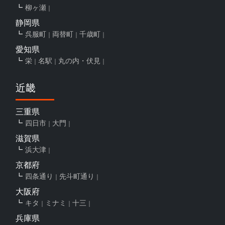
柳ヶ瀬
静岡県
呉服町
両替町
千歳町
愛知県
栄
名駅
丸の内・伏見
近畿
三重県
四日市
大門
滋賀県
浜大津
京都府
四条通り
先斗町通り
大阪府
キタ
ミナミ
十三
兵庫県