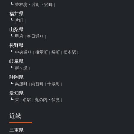
香林坊・片町・竪町
福井県
片町
山梨県
甲府
春日通り
長野県
中央通り
権堂町
袋町
松本駅
岐阜県
柳ヶ瀬
静岡県
呉服町
両替町
千歳町
愛知県
栄
名駅
丸の内・伏見
近畿
三重県