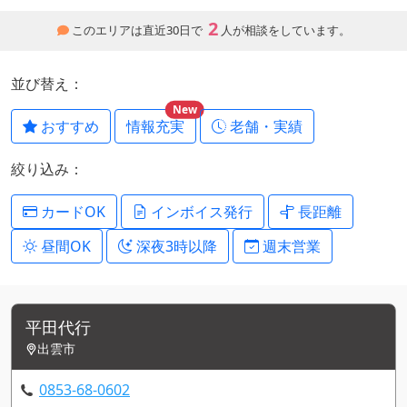
2
このエリアは直近30日で
人が相談をしています。
並び替え：
New
おすすめ
情報充実
老舗・実績
絞り込み：
カードOK
インボイス発行
長距離
昼間OK
深夜3時以降
週末営業
平田代行
出雲市
0853-68-0602