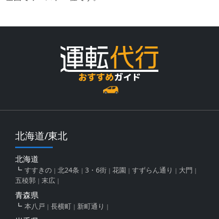
北海道/東北
北海道
すすきの
北24条
3・6街
花園
すずらん通り
大門
五稜郭
末広
青森県
本八戸
長横町
新町通り