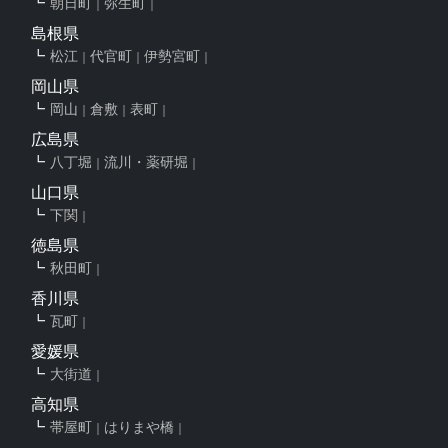
朝日町
弥生町
島根県
松江
代官町
伊勢宮町
岡山県
岡山
倉敷
表町
広島県
八丁堀
流川・薬研堀
山口県
下関
徳島県
秋田町
香川県
瓦町
愛媛県
大街道
高知県
帯屋町
はりまや橋