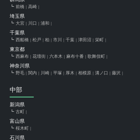
前橋
高崎
埼玉県
大宮
川口
浦和
千葉県
西船橋
松戸
柏
市川
千葉
津田沼
栄町
東京都
西麻布
花壇街
六本木
麻布十番
歌舞伎町
神奈川県
野毛
関内
川崎
平塚
厚木
相模原
溝ノ口
藤沢
中部
新潟県
古町
富山県
桜木町
石川県