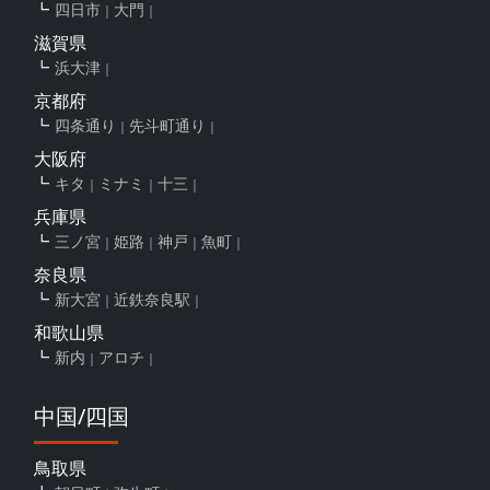
四日市
大門
滋賀県
浜大津
京都府
四条通り
先斗町通り
大阪府
キタ
ミナミ
十三
兵庫県
三ノ宮
姫路
神戸
魚町
奈良県
新大宮
近鉄奈良駅
和歌山県
新内
アロチ
中国/四国
鳥取県