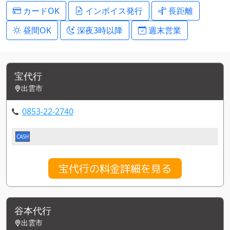
カードOK
インボイス発行
長距離
昼間OK
深夜3時以降
週末営業
宝代行
出雲市
0853-22-2740
CASH
宝代行の料金詳細を見る
谷本代行
出雲市