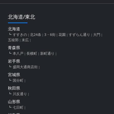
北海道/東北
北海道
すすきの
北24条
3・6街
花園
すずらん通り
大門
五稜郭
末広
青森県
本八戸
長横町
新町通り
岩手県
盛岡大通商店街
宮城県
国分町
秋田県
川反通り
山形県
七日町