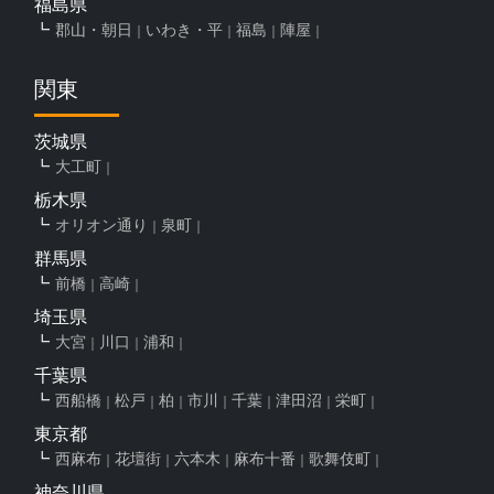
福島県
郡山・朝日
いわき・平
福島
陣屋
関東
茨城県
大工町
栃木県
オリオン通り
泉町
群馬県
前橋
高崎
埼玉県
大宮
川口
浦和
千葉県
西船橋
松戸
柏
市川
千葉
津田沼
栄町
東京都
西麻布
花壇街
六本木
麻布十番
歌舞伎町
神奈川県