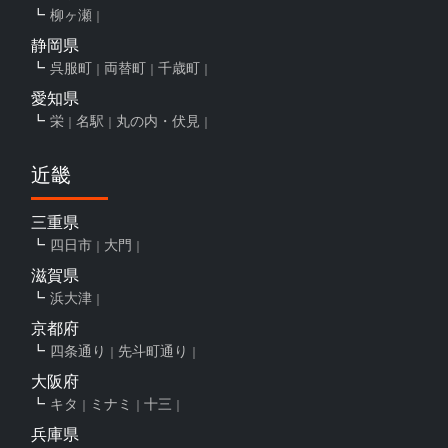
柳ヶ瀬
静岡県
呉服町
両替町
千歳町
愛知県
栄
名駅
丸の内・伏見
近畿
三重県
四日市
大門
滋賀県
浜大津
京都府
四条通り
先斗町通り
大阪府
キタ
ミナミ
十三
兵庫県