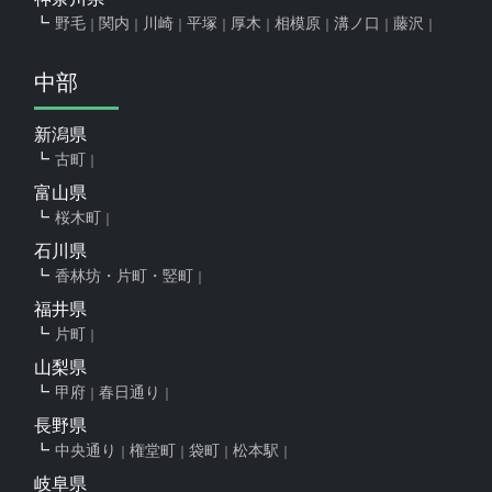
野毛
関内
川崎
平塚
厚木
相模原
溝ノ口
藤沢
中部
新潟県
古町
富山県
桜木町
石川県
香林坊・片町・竪町
福井県
片町
山梨県
甲府
春日通り
長野県
中央通り
権堂町
袋町
松本駅
岐阜県