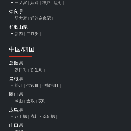
三ノ宮
姫路
神戸
魚町
奈良県
新大宮
近鉄奈良駅
和歌山県
新内
アロチ
中国/四国
鳥取県
朝日町
弥生町
島根県
松江
代官町
伊勢宮町
岡山県
岡山
倉敷
表町
広島県
八丁堀
流川・薬研堀
山口県