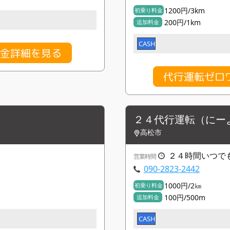
1200円/3km
初乗り料金
200円/1km
追加料金
CASH
料金詳細を見る
代行運転ゼ
２４代行運転（にー
高松市
２４時間いつで
営業時間
090-2823-2442
1000円/2㎞
初乗り料金
100円/500m
追加料金
CASH