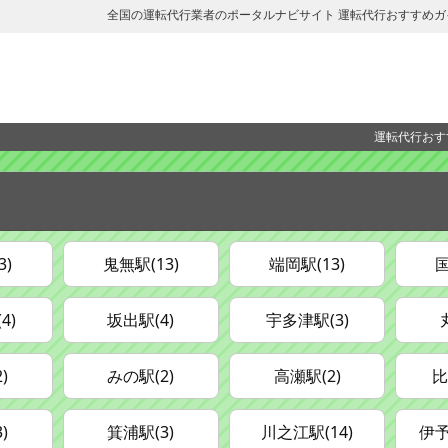
全国の運転代行業者のポータルナビサイト 運転代行おすすめガ
運転代行おす
3)
鬼無駅(13)
端岡駅(13)
国
4)
坂出駅(4)
宇多津駅(3)
)
みの駅(2)
高瀬駅(2)
比
)
箕浦駅(3)
川之江駅(14)
伊予