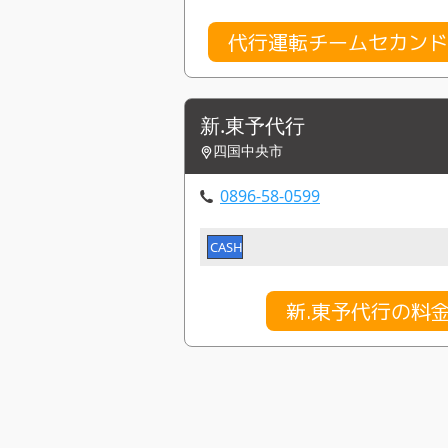
代行運転チームセカント
新.東予代行
四国中央市
0896-58-0599
CASH
新.東予代行の料