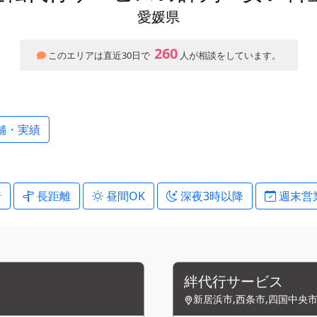
愛媛県
260
このエリアは直近30日で
人が相談をしています。
舗・実績
行
長距離
昼間OK
深夜3時以降
週末営
絆代行サービス
新居浜市,西条市,四国中央