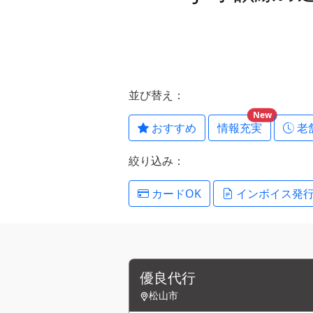
並び替え：
New
おすすめ
情報充実
老
絞り込み：
カードOK
インボイス発
優良代行
松山市