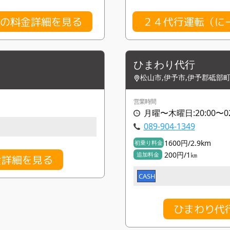
゙の料金詳細を見る
２４代行運転（に
ひまわり代行
松山市,伊予市,伊予郡砥部
営業時間
月曜〜木曜日:20:00〜02
089-904-1349
1600円/2.9km
初乗り料金
200円/1㎞
追加料金
金詳細を見る
CASH
ひまわり代