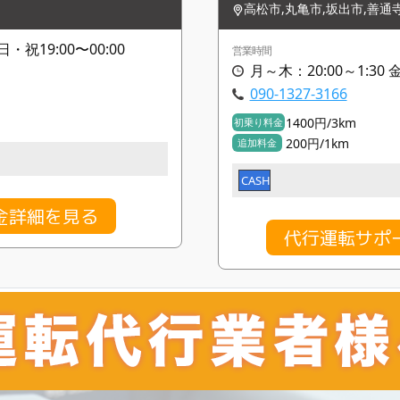
高松市,丸亀市,坂出市,善通
日・祝19:00〜00:00
営業時間
月～木：20:00～1:30 
090-1327-3166
1400円/3km
初乗り料金
200円/1km
追加料金
CASH
金詳細を見る
代行運転サポ