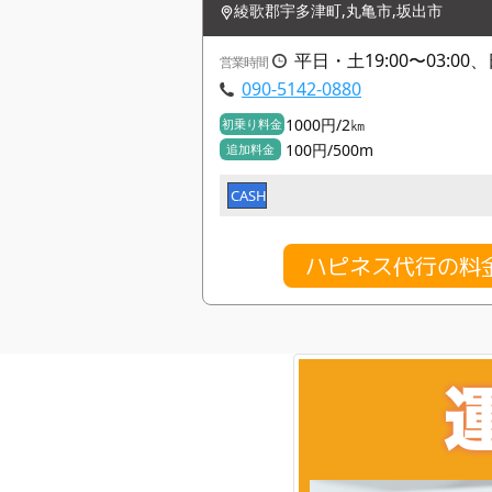
綾歌郡宇多津町,丸亀市,坂出市
平日・土19:00〜03:00、
営業時間
090-5142-0880
1000円/2㎞
初乗り料金
100円/500m
追加料金
CASH
ハピネス代行の料