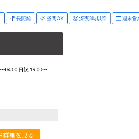
行
長距離
昼間OK
深夜3時以降
週末営
〜04:00 日祝 19:00〜
金詳細を見る