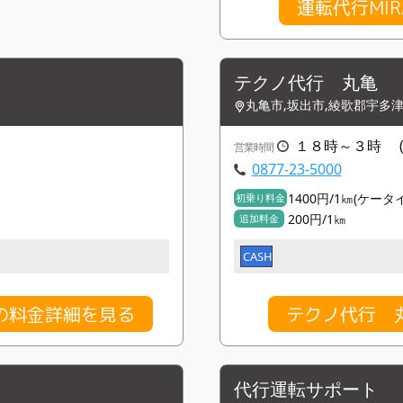
運転代行MI
テクノ代行 丸亀
丸亀市,坂出市,綾歌郡宇多
１８時～３時 (
営業時間
0877-23-5000
1400円/1㎞(ケー
初乗り料金
200円/1㎞
追加料金
CASH
の料金詳細を見る
テクノ代行 
代行運転サポート