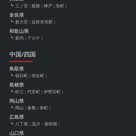
三ノ宮
姫路
神戸
魚町
奈良県
新大宮
近鉄奈良駅
和歌山県
新内
アロチ
中国/四国
鳥取県
朝日町
弥生町
島根県
松江
代官町
伊勢宮町
岡山県
岡山
倉敷
表町
広島県
八丁堀
流川・薬研堀
山口県