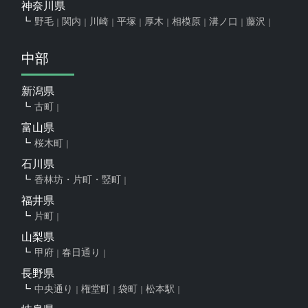
神奈川県
野毛
関内
川崎
平塚
厚木
相模原
溝ノ口
藤沢
中部
新潟県
古町
富山県
桜木町
石川県
香林坊・片町・竪町
福井県
片町
山梨県
甲府
春日通り
長野県
中央通り
権堂町
袋町
松本駅