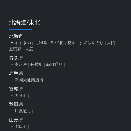
北海道/東北
北海道
すすきの
北24条
3・6街
花園
すずらん通り
大門
五稜郭
末広
青森県
本八戸
長横町
新町通り
岩手県
盛岡大通商店街
宮城県
国分町
秋田県
川反通り
山形県
七日町