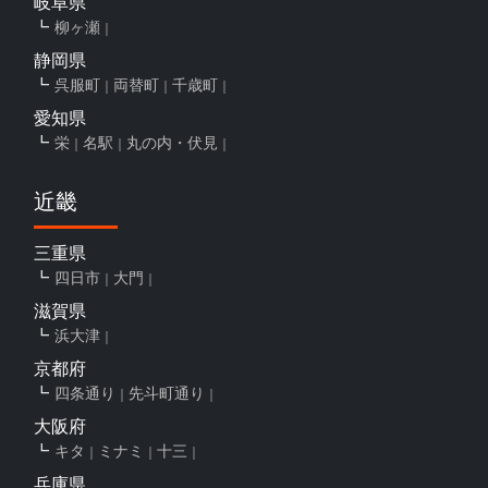
岐阜県
柳ヶ瀬
静岡県
呉服町
両替町
千歳町
愛知県
栄
名駅
丸の内・伏見
近畿
三重県
四日市
大門
滋賀県
浜大津
京都府
四条通り
先斗町通り
大阪府
キタ
ミナミ
十三
兵庫県