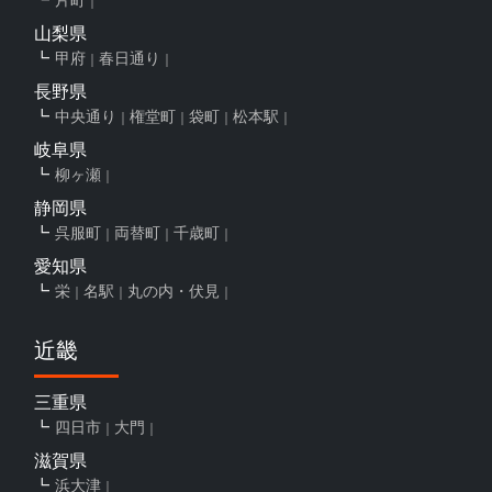
山梨県
甲府
春日通り
長野県
中央通り
権堂町
袋町
松本駅
岐阜県
柳ヶ瀬
静岡県
呉服町
両替町
千歳町
愛知県
栄
名駅
丸の内・伏見
近畿
三重県
四日市
大門
滋賀県
浜大津