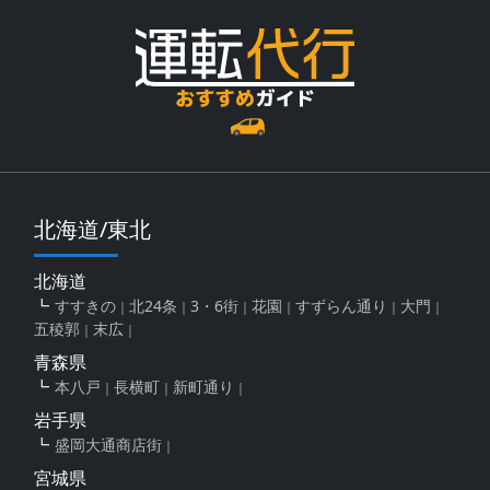
北海道/東北
北海道
すすきの
北24条
3・6街
花園
すずらん通り
大門
五稜郭
末広
青森県
本八戸
長横町
新町通り
岩手県
盛岡大通商店街
宮城県