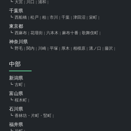
大宮
川口
浦和
千葉県
西船橋
松戸
柏
市川
千葉
津田沼
栄町
東京都
西麻布
花壇街
六本木
麻布十番
歌舞伎町
神奈川県
野毛
関内
川崎
平塚
厚木
相模原
溝ノ口
藤沢
中部
新潟県
古町
富山県
桜木町
石川県
香林坊・片町・竪町
福井県
片町