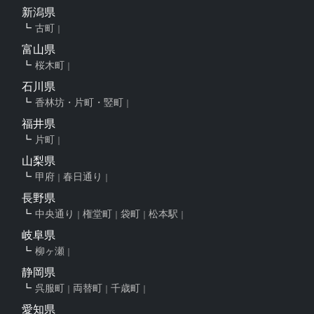
新潟県
古町
富山県
桜木町
石川県
香林坊・片町・竪町
福井県
片町
山梨県
甲府
春日通り
長野県
中央通り
権堂町
袋町
松本駅
岐阜県
柳ヶ瀬
静岡県
呉服町
両替町
千歳町
愛知県