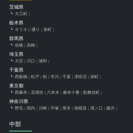
茨城県
大工町
栃木県
オリオン通り
泉町
群馬県
前橋
高崎
埼玉県
大宮
川口
浦和
千葉県
西船橋
松戸
柏
市川
千葉
津田沼
栄町
東京都
西麻布
花壇街
六本木
麻布十番
歌舞伎町
神奈川県
野毛
関内
川崎
平塚
厚木
相模原
溝ノ口
藤沢
中部