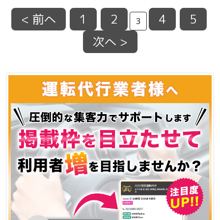
< 前へ
1
2
4
5
3
次へ >