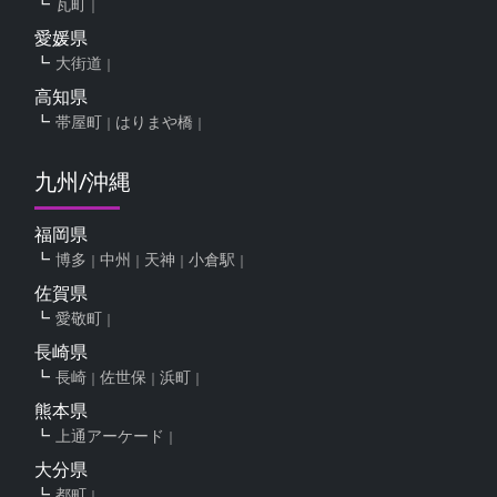
瓦町
愛媛県
大街道
高知県
帯屋町
はりまや橋
九州/沖縄
福岡県
博多
中州
天神
小倉駅
佐賀県
愛敬町
長崎県
長崎
佐世保
浜町
熊本県
上通アーケード
大分県
都町