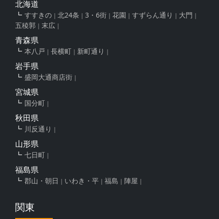
北海道
すすきの
北24条
3・6街
花園
すずらん通り
大門
五稜郭
末広
青森県
本八戸
長横町
新町通り
岩手県
盛岡大通商店街
宮城県
国分町
秋田県
川反通り
山形県
七日町
福島県
郡山・朝日
いわき・平
福島
陣屋
関東