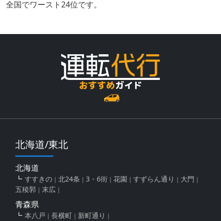
全国でワースト24位です。
北海道/東北
北海道
すすきの
北24条
3・6街
花園
すずらん通り
大門
五稜郭
末広
青森県
本八戸
長横町
新町通り