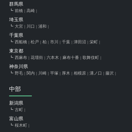
群馬県
前橋
高崎
埼玉県
大宮
川口
浦和
千葉県
西船橋
松戸
柏
市川
千葉
津田沼
栄町
東京都
西麻布
花壇街
六本木
麻布十番
歌舞伎町
神奈川県
野毛
関内
川崎
平塚
厚木
相模原
溝ノ口
藤沢
中部
新潟県
古町
富山県
桜木町