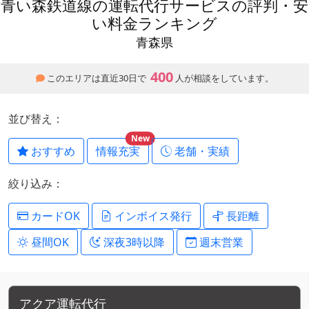
青い森鉄道線の運転代行サービスの評判・安
い料金ランキング
青森県
400
このエリアは直近30日で
人が相談をしています。
並び替え：
New
おすすめ
情報充実
老舗・実績
絞り込み：
カードOK
インボイス発行
長距離
昼間OK
深夜3時以降
週末営業
アクア運転代行