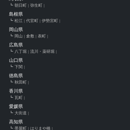
朝日町
弥生町
島根県
松江
代官町
伊勢宮町
岡山県
岡山
倉敷
表町
広島県
八丁堀
流川・薬研堀
山口県
下関
徳島県
秋田町
香川県
瓦町
愛媛県
大街道
高知県
帯屋町
はりまや橋