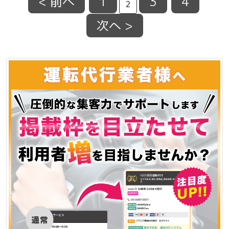
< 前へ
1
3
4
2
次へ >