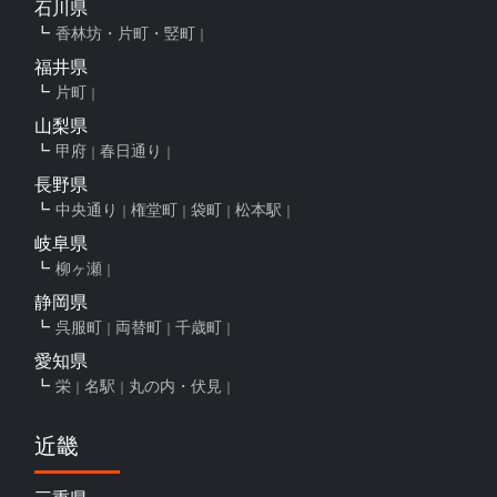
石川県
香林坊・片町・竪町
福井県
片町
山梨県
甲府
春日通り
長野県
中央通り
権堂町
袋町
松本駅
岐阜県
柳ヶ瀬
静岡県
呉服町
両替町
千歳町
愛知県
栄
名駅
丸の内・伏見
近畿