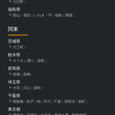
七日町
福島県
郡山・朝日
いわき・平
福島
陣屋
関東
茨城県
大工町
栃木県
オリオン通り
泉町
群馬県
前橋
高崎
埼玉県
大宮
川口
浦和
千葉県
西船橋
松戸
柏
市川
千葉
津田沼
栄町
東京都
西麻布
花壇街
六本木
麻布十番
歌舞伎町