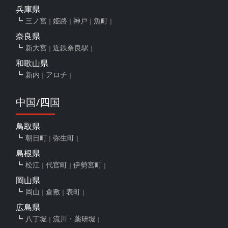
兵庫県
三ノ宮
姫路
神戸
魚町
奈良県
新大宮
近鉄奈良駅
和歌山県
新内
アロチ
中国/四国
鳥取県
朝日町
弥生町
島根県
松江
代官町
伊勢宮町
岡山県
岡山
倉敷
表町
広島県
八丁堀
流川・薬研堀