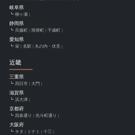
岐阜県
柳ヶ瀬
静岡県
呉服町
両替町
千歳町
愛知県
栄
名駅
丸の内・伏見
近畿
三重県
四日市
大門
滋賀県
浜大津
京都府
四条通り
先斗町通り
大阪府
キタ
ミナミ
十三