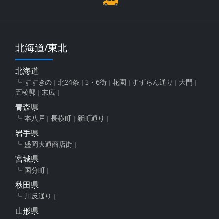
北海道/東北
北海道
すすきの
北24条
3・6街
花園
すずらん通り
大門
五稜郭
末広
青森県
本八戸
長横町
新町通り
岩手県
盛岡大通商店街
宮城県
国分町
秋田県
川反通り
山形県