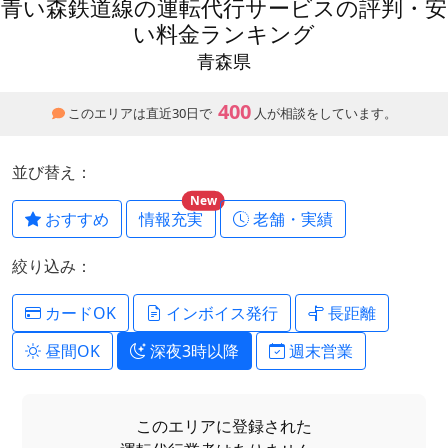
青い森鉄道線の運転代行サービスの評判・安
い料金ランキング
青森県
400
このエリアは直近30日で
人が相談をしています。
並び替え：
New
おすすめ
情報充実
老舗・実績
絞り込み：
カードOK
インボイス発行
長距離
昼間OK
深夜3時以降
週末営業
このエリアに登録された