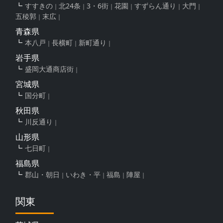
すすきの
北24条
3・6街
花園
すずらん通り
大門
五稜郭
末広
青森県
本八戸
長横町
新町通り
岩手県
盛岡大通商店街
宮城県
国分町
秋田県
川反通り
山形県
七日町
福島県
郡山・朝日
いわき・平
福島
陣屋
関東