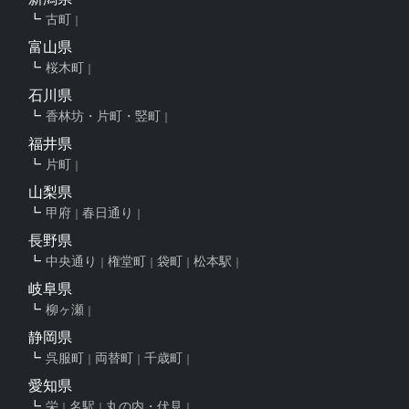
古町
富山県
桜木町
石川県
香林坊・片町・竪町
福井県
片町
山梨県
甲府
春日通り
長野県
中央通り
権堂町
袋町
松本駅
岐阜県
柳ヶ瀬
静岡県
呉服町
両替町
千歳町
愛知県
栄
名駅
丸の内・伏見