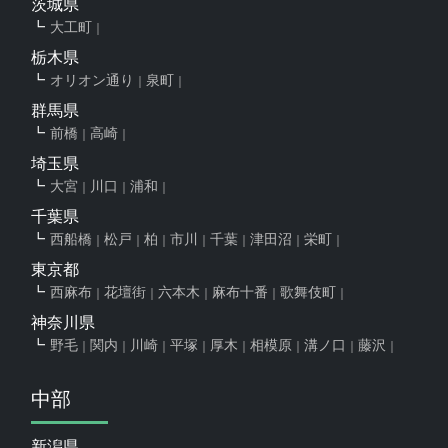
茨城県
大工町
栃木県
オリオン通り
泉町
群馬県
前橋
高崎
埼玉県
大宮
川口
浦和
千葉県
西船橋
松戸
柏
市川
千葉
津田沼
栄町
東京都
西麻布
花壇街
六本木
麻布十番
歌舞伎町
神奈川県
野毛
関内
川崎
平塚
厚木
相模原
溝ノ口
藤沢
中部
新潟県