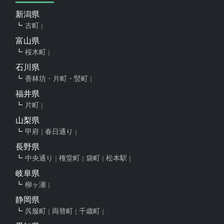
新潟県
古町
富山県
桜木町
石川県
香林坊・片町・竪町
福井県
片町
山梨県
甲府
春日通り
長野県
中央通り
権堂町
袋町
松本駅
岐阜県
柳ヶ瀬
静岡県
呉服町
両替町
千歳町