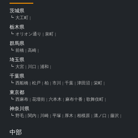
茨城県
大工町
栃木県
オリオン通り
泉町
群馬県
前橋
高崎
埼玉県
大宮
川口
浦和
千葉県
西船橋
松戸
柏
市川
千葉
津田沼
栄町
東京都
西麻布
花壇街
六本木
麻布十番
歌舞伎町
神奈川県
野毛
関内
川崎
平塚
厚木
相模原
溝ノ口
藤沢
中部