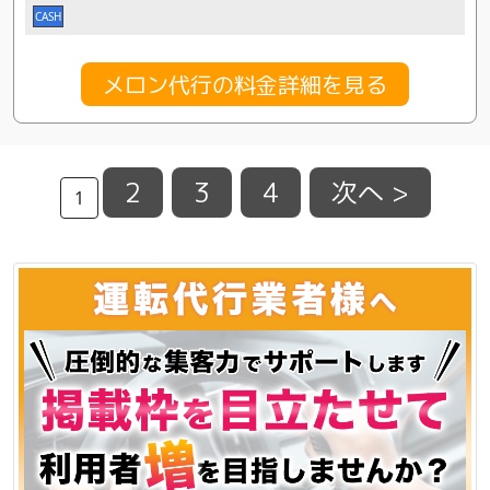
CASH
メロン代行の料金詳細を見る
2
3
4
次へ >
1