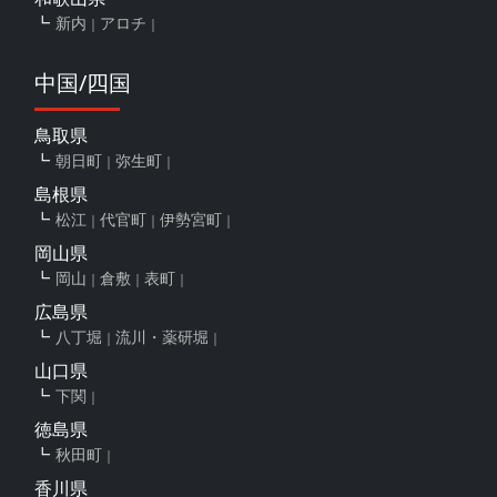
新内
アロチ
中国/四国
鳥取県
朝日町
弥生町
島根県
松江
代官町
伊勢宮町
岡山県
岡山
倉敷
表町
広島県
八丁堀
流川・薬研堀
山口県
下関
徳島県
秋田町
香川県