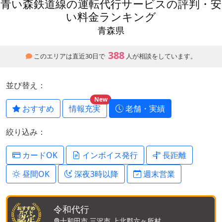
青い森鉄道線の運転代行サービスの評判・安
い料金ランキング
青森県
388
このエリアは直近30日で
人が相談をしています。
並び替え：
New
おすすめ
情報充実
老舗・実績
絞り込み：
カードOK
インボイス発行
長距離
昼間OK
深夜3時以降
週末営業
令和代行
十和田市,三沢市,上北郡六ヶ所村