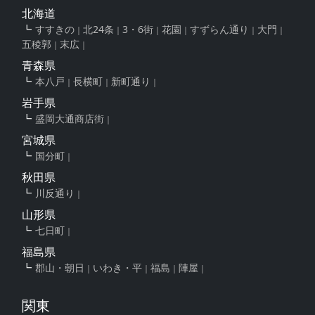
北海道
すすきの
北24条
3・6街
花園
すずらん通り
大門
五稜郭
末広
青森県
本八戸
長横町
新町通り
岩手県
盛岡大通商店街
宮城県
国分町
秋田県
川反通り
山形県
七日町
福島県
郡山・朝日
いわき・平
福島
陣屋
関東