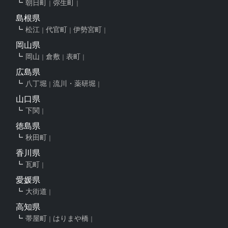
朝日町
弥生町
島根県
松江
代官町
伊勢宮町
岡山県
岡山
倉敷
表町
広島県
八丁堀
流川・薬研堀
山口県
下関
徳島県
秋田町
香川県
瓦町
愛媛県
大街道
高知県
帯屋町
はりまや橋