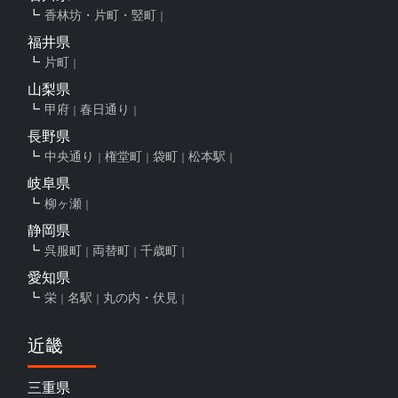
香林坊・片町・竪町
福井県
片町
山梨県
甲府
春日通り
長野県
中央通り
権堂町
袋町
松本駅
岐阜県
柳ヶ瀬
静岡県
呉服町
両替町
千歳町
愛知県
栄
名駅
丸の内・伏見
近畿
三重県