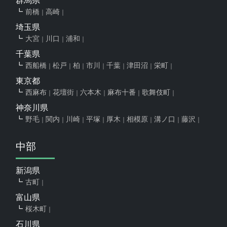
群馬県
前橋
高崎
埼玉県
大宮
川口
浦和
千葉県
西船橋
松戸
柏
市川
千葉
津田沼
栄町
東京都
西麻布
花壇街
六本木
麻布十番
歌舞伎町
神奈川県
野毛
関内
川崎
平塚
厚木
相模原
溝ノ口
藤沢
中部
新潟県
古町
富山県
桜木町
石川県