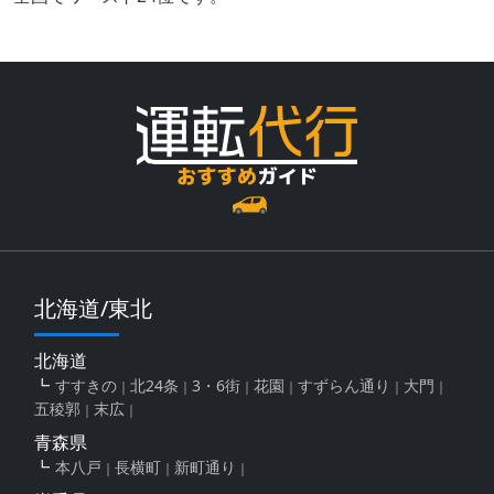
北海道/東北
北海道
すすきの
北24条
3・6街
花園
すずらん通り
大門
五稜郭
末広
青森県
本八戸
長横町
新町通り