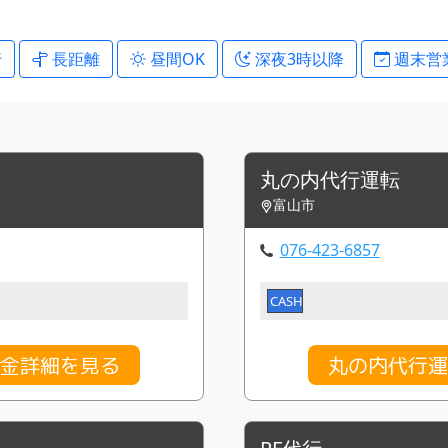
行
長距離
昼間OK
深夜3時以降
週末営
丸の内代行運転
富山市
076-423-6857
CASH
料金詳細を見る
丸の内代行運