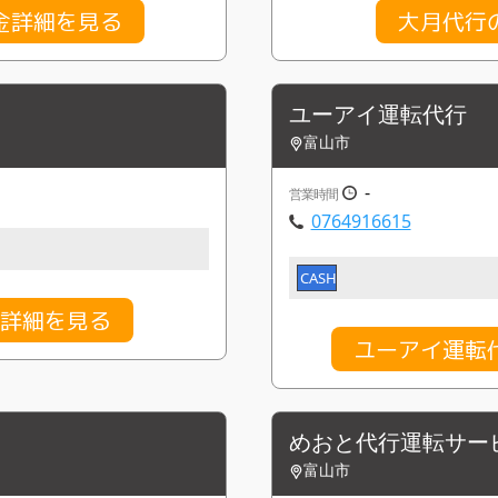
金詳細を見る
大月代行
ユーアイ運転代行
富山市
-
営業時間
0764916615
CASH
金詳細を見る
ユーアイ運転
めおと代行運転サー
富山市