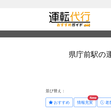
県庁前駅の
並び替え：
New
おすすめ
情報充実
老