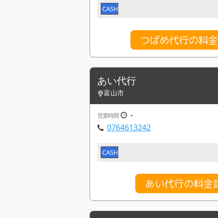
CASH
つばめ代行の料
あい代行
富山市
-
営業時間
0764613242
CASH
あい代行の料金