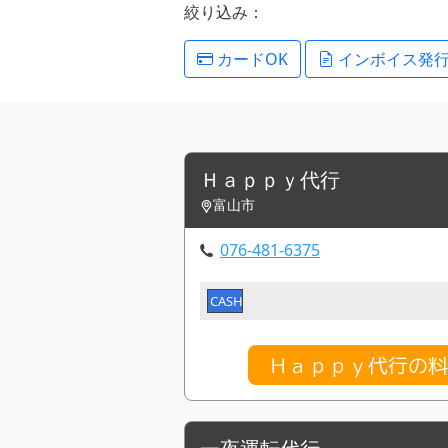
絞り込み：
カードOK
インボイス発
Ｈａｐｐｙ代行
富山市
076-481-6375
CASH
Ｈａｐｐｙ代行の