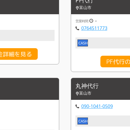
PF代行
富山市
-
営業時間
0764511773
CASH
金詳細を見る
PF代行
丸神代行
富山市
090-1041-0509
CASH