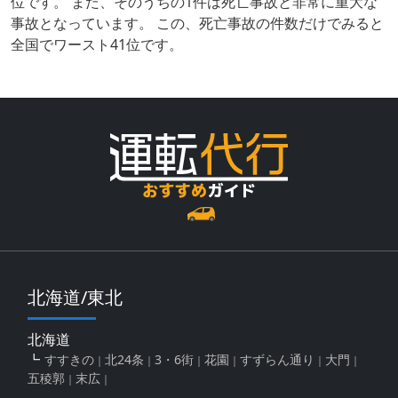
位です。 また、そのうちの1件は死亡事故と非常に重大な
事故となっています。 この、死亡事故の件数だけでみると
全国でワースト41位です。
北海道/東北
北海道
すすきの
北24条
3・6街
花園
すずらん通り
大門
五稜郭
末広