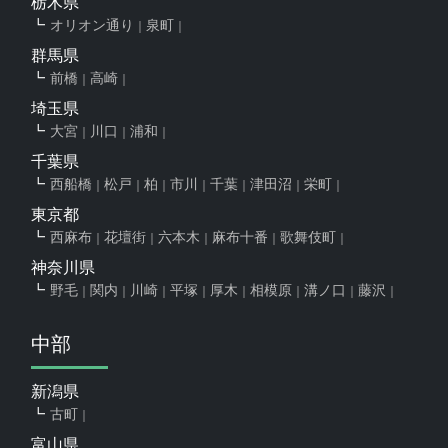
栃木県
オリオン通り
泉町
群馬県
前橋
高崎
埼玉県
大宮
川口
浦和
千葉県
西船橋
松戸
柏
市川
千葉
津田沼
栄町
東京都
西麻布
花壇街
六本木
麻布十番
歌舞伎町
神奈川県
野毛
関内
川崎
平塚
厚木
相模原
溝ノ口
藤沢
中部
新潟県
古町
富山県