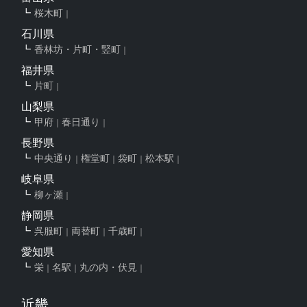
桜木町
石川県
香林坊・片町・竪町
福井県
片町
山梨県
甲府
春日通り
長野県
中央通り
権堂町
袋町
松本駅
岐阜県
柳ヶ瀬
静岡県
呉服町
両替町
千歳町
愛知県
栄
名駅
丸の内・伏見
近畿