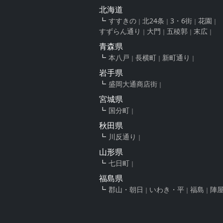
北海道
すすきの
北24条
3・6街
花園
すずらん通り
大門
五稜郭
末広
青森県
本八戸
長横町
新町通り
岩手県
盛岡大通商店街
宮城県
国分町
秋田県
川反通り
山形県
七日町
福島県
郡山・朝日
いわき・平
福島
陣