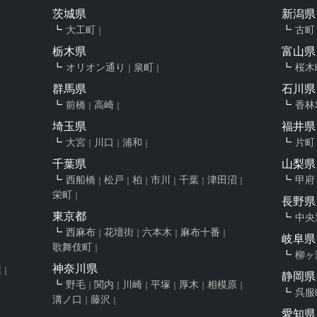
茨城県
新潟県
大工町
古町
栃木県
富山県
オリオン通り
泉町
桜木
群馬県
石川県
前橋
高崎
香林
埼玉県
福井県
大宮
川口
浦和
片町
千葉県
山梨県
西船橋
松戸
柏
市川
千葉
津田沼
甲府
栄町
長野県
東京都
中央
西麻布
花壇街
六本木
麻布十番
岐阜県
歌舞伎町
柳ヶ
神奈川県
屋
静岡県
野毛
関内
川崎
平塚
厚木
相模原
呉服
溝ノ口
藤沢
愛知県