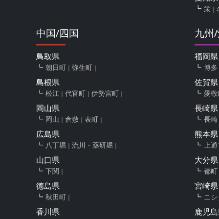
栄
中国/四国
九州
鳥取県
福岡県
朝日町
弥生町
博多
島根県
佐賀県
松江
代官町
伊勢宮町
愛敬
岡山県
長崎県
岡山
倉敷
表町
長崎
広島県
熊本県
八丁堀
流川・薬研堀
上通
山口県
大分県
下関
都町
徳島県
宮崎県
秋田町
ニシ
香川県
鹿児島