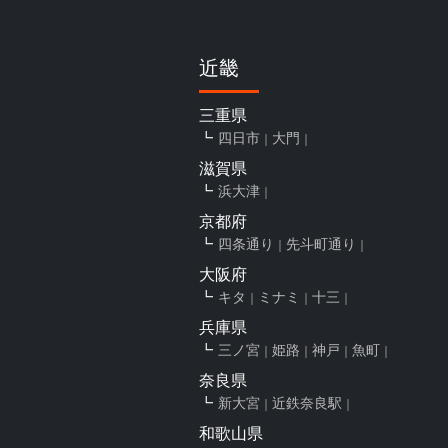
近畿
三重県
四日市
大門
滋賀県
浜大津
京都府
四条通り
先斗町通り
大阪府
キタ
ミナミ
十三
兵庫県
三ノ宮
姫路
神戸
魚町
奈良県
新大宮
近鉄奈良駅
和歌山県