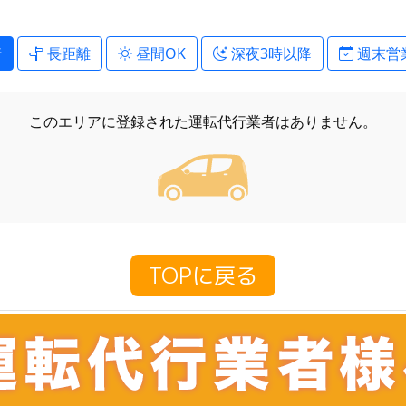
行
長距離
昼間OK
深夜3時以降
週末営
このエリアに登録された
運転代行業者はありません。
TOPに戻る