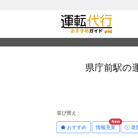
県庁前駅の
並び替え：
New
おすすめ
情報充実
老