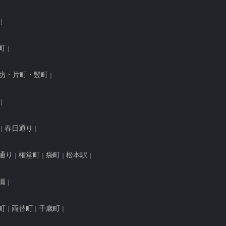
町
坊・片町・竪町
春日通り
通り
権堂町
袋町
松本駅
瀬
町
両替町
千歳町