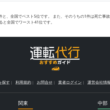
件と、全国でベスト5位です。 また、そのうちの1件は死亡事
ると全国でワースト41位です。
を探す
利用規約
お問合せ
業者ログイン
運営会社情
関東
中部