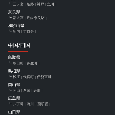
三ノ宮
姫路
神戸
魚町
奈良県
新大宮
近鉄奈良駅
和歌山県
新内
アロチ
中国/四国
鳥取県
朝日町
弥生町
島根県
松江
代官町
伊勢宮町
岡山県
岡山
倉敷
表町
広島県
八丁堀
流川・薬研堀
山口県