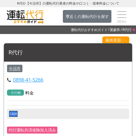
R代行【今治市】の運転代行業者の料金や口コミ・迎車料金について
近くの運転代行を探す
R代行
運転代行おすすめガイド
愛媛県
最終更新：-
R代行
今治市
0898-41-5266
料金
その他
CASH
代行運転共済保険加入済み