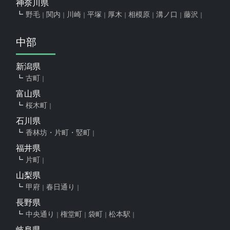
神奈川県
野毛
関内
川崎
平塚
厚木
相模原
溝ノ口
藤沢
中部
新潟県
古町
富山県
桜木町
石川県
香林坊・片町・竪町
福井県
片町
山梨県
甲府
春日通り
長野県
中央通り
権堂町
袋町
松本駅
岐阜県