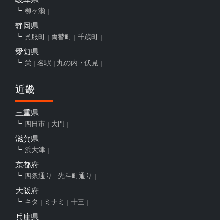
柳ヶ瀬
静岡県
呉服町
両替町
千歳町
愛知県
栄
名駅
丸の内・伏見
近畿
三重県
四日市
大門
滋賀県
浜大津
京都府
四条通り
先斗町通り
大阪府
キタ
ミナミ
十三
兵庫県