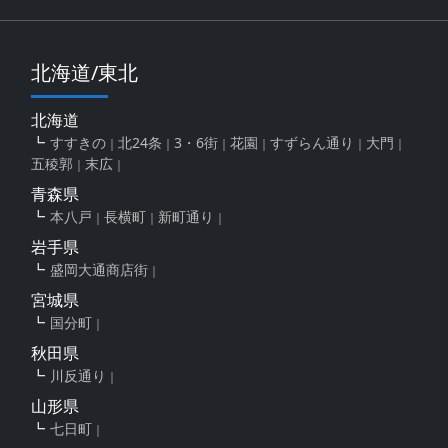
北海道/東北
北海道
すすきの
北24条
3・6街
花園
すずらん通り
大門
五稜郭
末広
青森県
本八戸
長横町
新町通り
岩手県
盛岡大通商店街
宮城県
国分町
秋田県
川反通り
山形県
七日町