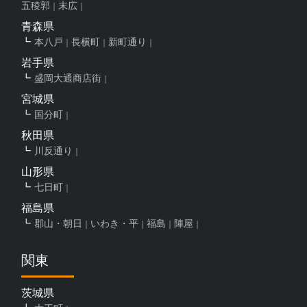
五稜郭
末広
青森県
本八戸
長横町
新町通り
岩手県
盛岡大通商店街
宮城県
国分町
秋田県
川反通り
山形県
七日町
福島県
郡山・朝日
いわき・平
福島
陣屋
関東
茨城県