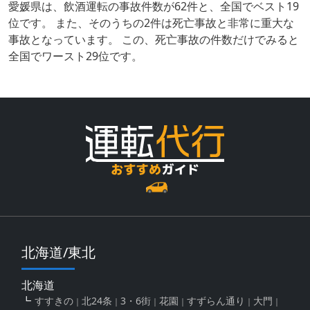
愛媛県は、飲酒運転の事故件数が62件と、全国でベスト19
位です。 また、そのうちの2件は死亡事故と非常に重大な
事故となっています。 この、死亡事故の件数だけでみると
全国でワースト29位です。
北海道/東北
北海道
すすきの
北24条
3・6街
花園
すずらん通り
大門