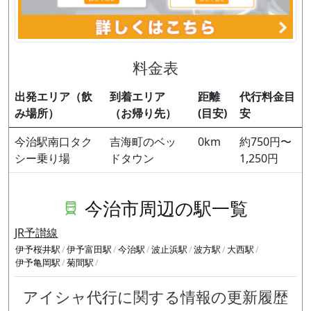
料金表
出発エリア（飲
到着エリア
距離
代行料金目
み場所）
（お帰り先）
(目安)
安
今治駅南口タク
吉海町のベッ
0km
約750円〜
シー乗り場
ドタウン
1,250円
今治市周辺の駅一覧
JR予讃線
伊予桜井駅
伊予富田駅
今治駅
波止浜駅
波方駅
大西駅
伊予亀岡駅
菊間駅
アイシャ代行に関する情報の更新履歴