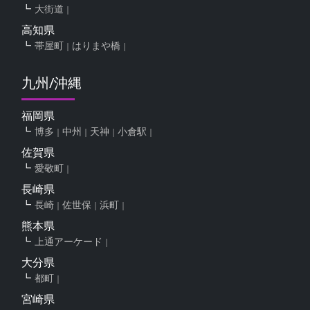
大街道
高知県
帯屋町
はりまや橋
九州/沖縄
福岡県
博多
中州
天神
小倉駅
佐賀県
愛敬町
長崎県
長崎
佐世保
浜町
熊本県
上通アーケード
大分県
都町
宮崎県