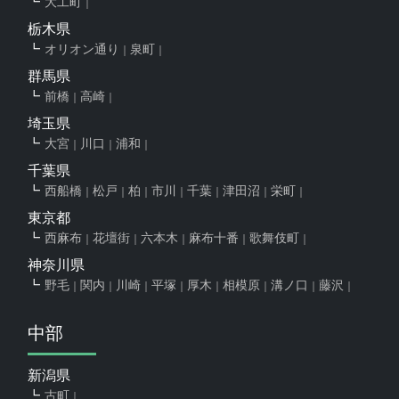
大工町
栃木県
オリオン通り
泉町
群馬県
前橋
高崎
埼玉県
大宮
川口
浦和
千葉県
西船橋
松戸
柏
市川
千葉
津田沼
栄町
東京都
西麻布
花壇街
六本木
麻布十番
歌舞伎町
神奈川県
野毛
関内
川崎
平塚
厚木
相模原
溝ノ口
藤沢
中部
新潟県
古町