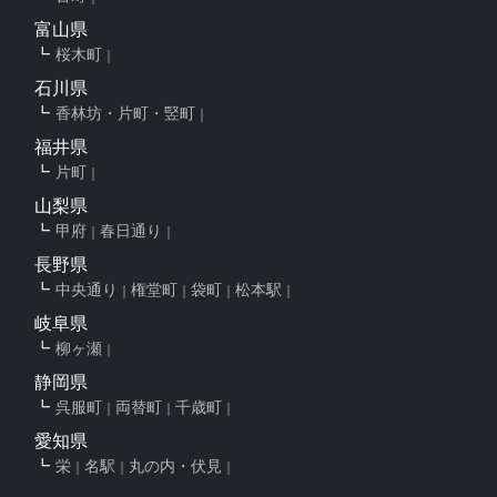
富山県
桜木町
石川県
香林坊・片町・竪町
福井県
片町
山梨県
甲府
春日通り
長野県
中央通り
権堂町
袋町
松本駅
岐阜県
柳ヶ瀬
静岡県
呉服町
両替町
千歳町
愛知県
栄
名駅
丸の内・伏見