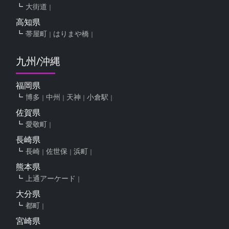
大街道
高知県
帯屋町
はりまや橋
九州/沖縄
福岡県
博多
中州
天神
小倉駅
佐賀県
愛敬町
長崎県
長崎
佐世保
浜町
熊本県
上通アーケード
大分県
都町
宮崎県