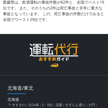
愛媛県は、飲酒運転の事故件数が62件と、全国でベスト19
位です。 また、そのうちの2件は死亡事故と非常に重大な
事故となっています。 この、死亡事故の件数だけでみると
全国でワースト29位です。
北海道/東北
北海道
すすきの
北24条
3・6街
花園
すずらん通り
大門