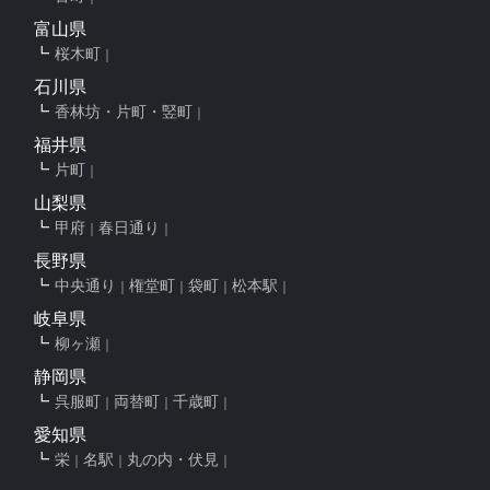
富山県
桜木町
石川県
香林坊・片町・竪町
福井県
片町
山梨県
甲府
春日通り
長野県
中央通り
権堂町
袋町
松本駅
岐阜県
柳ヶ瀬
静岡県
呉服町
両替町
千歳町
愛知県
栄
名駅
丸の内・伏見