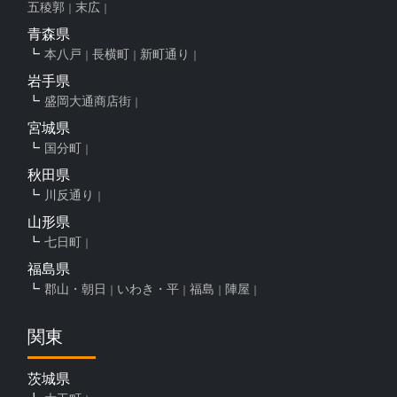
五稜郭
末広
青森県
本八戸
長横町
新町通り
岩手県
盛岡大通商店街
宮城県
国分町
秋田県
川反通り
山形県
七日町
福島県
郡山・朝日
いわき・平
福島
陣屋
関東
茨城県