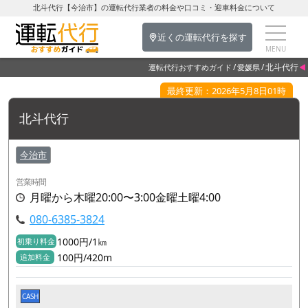
北斗代行【今治市】の運転代行業者の料金や口コミ・迎車料金について
近くの運転代行を探す
北斗代行
運転代行おすすめガイド
愛媛県
最終更新：2026年5月8日01時
北斗代行
今治市
営業時間
月曜から木曜20:00〜3:00金曜土曜4:00
080-6385-3824
1000円/1㎞
初乗り料金
100円/420m
追加料金
CASH