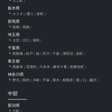
大工町
栃木県
オリオン通り
泉町
群馬県
前橋
高崎
埼玉県
大宮
川口
浦和
千葉県
西船橋
松戸
柏
市川
千葉
津田沼
栄町
東京都
西麻布
花壇街
六本木
麻布十番
歌舞伎町
神奈川県
野毛
関内
川崎
平塚
厚木
相模原
溝ノ口
藤沢
中部
新潟県
古町