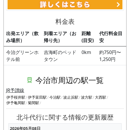
料金表
出発エリア（飲
到着エリア（お
距離
代行料金目
み場所）
帰り先）
(目安)
安
今治グリーンホ
吉海町のベッド
0km
約750円〜
テル前
タウン
1,250円
今治市周辺の駅一覧
JR予讃線
伊予桜井駅
伊予富田駅
今治駅
波止浜駅
波方駅
大西駅
伊予亀岡駅
菊間駅
北斗代行に関する情報の更新履歴
2026年05月08日