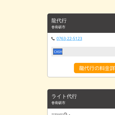
龍代行
南砺市
0763-22-5123
CASH
龍代行の料金
ライト代行
南砺市
-
営業時間