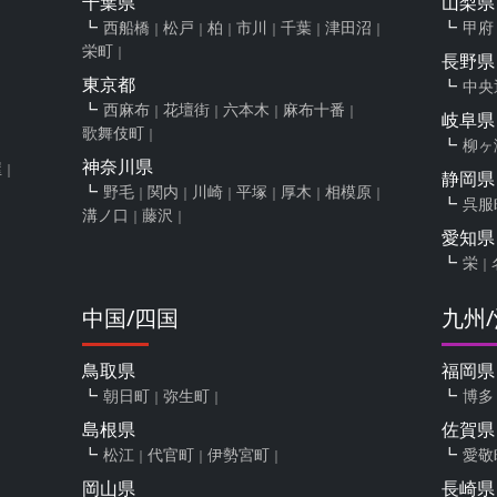
千葉県
山梨県
西船橋
松戸
柏
市川
千葉
津田沼
甲府
栄町
長野県
東京都
中央
西麻布
花壇街
六本木
麻布十番
岐阜県
歌舞伎町
柳ヶ
神奈川県
屋
静岡県
野毛
関内
川崎
平塚
厚木
相模原
呉服
溝ノ口
藤沢
愛知県
栄
中国/四国
九州
鳥取県
福岡県
朝日町
弥生町
博多
島根県
佐賀県
松江
代官町
伊勢宮町
愛敬
岡山県
長崎県