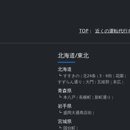
TOP
近くの運転代行
北海道/東北
北海道
すすきの
北24条
3・6街
花園
すずらん通り
大門
五稜郭
末広
青森県
本八戸
長横町
新町通り
岩手県
盛岡大通商店街
宮城県
国分町