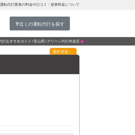
運転代行業者の料金や口コミ・迎車料金について
近くの運転代行を探す
代行おすすめガイド
富山県
グリーン代行井波店
最終更新：-