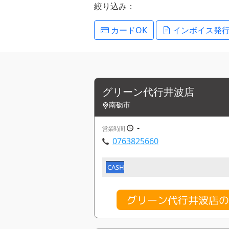
絞り込み：
カードOK
インボイス発
グリーン代行井波店
南砺市
-
営業時間
0763825660
CASH
グリーン代行井波店