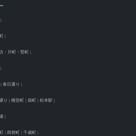
町
坊・片町・竪町
春日通り
通り
権堂町
袋町
松本駅
瀬
町
両替町
千歳町