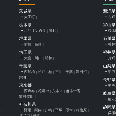
茨城県
新潟県
大工町
古町
栃木県
富山県
オリオン通り
泉町
桜木
群馬県
石川県
前橋
高崎
香林
埼玉県
福井県
大宮
川口
浦和
片町
千葉県
山梨県
西船橋
松戸
柏
市川
千葉
津田沼
甲府
栄町
長野県
東京都
中央
西麻布
花壇街
六本木
麻布十番
岐阜県
歌舞伎町
柳ヶ
神奈川県
屋
静岡県
野毛
関内
川崎
平塚
厚木
相模原
呉服
溝ノ口
藤沢