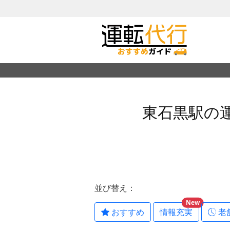
東石黒駅の
並び替え：
New
おすすめ
情報充実
老