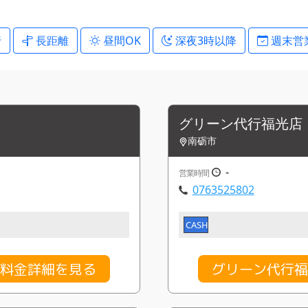
行
長距離
昼間OK
深夜3時以降
週末営
グリーン代行福光店
南砺市
-
営業時間
0763525802
CASH
の料金詳細を見る
グリーン代行福