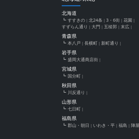
北海道
すすきの
北24条
3・6街
花園
すずらん通り
大門
五稜郭
末広
青森県
本八戸
長横町
新町通り
岩手県
盛岡大通商店街
宮城県
国分町
秋田県
川反通り
山形県
七日町
福島県
郡山・朝日
いわき・平
福島
陣