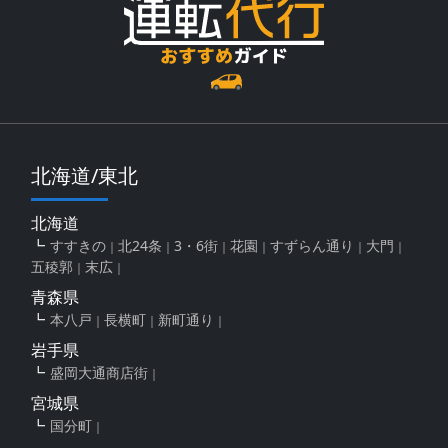
北海道/東北
北海道
すすきの
北24条
3・6街
花園
すずらん通り
大門
五稜郭
末広
青森県
本八戸
長横町
新町通り
岩手県
盛岡大通商店街
宮城県
国分町