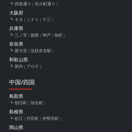
四条通り
先斗町通り
大阪府
キタ
ミナミ
十三
兵庫県
三ノ宮
姫路
神戸
魚町
奈良県
新大宮
近鉄奈良駅
和歌山県
新内
アロチ
中国/四国
鳥取県
朝日町
弥生町
島根県
松江
代官町
伊勢宮町
岡山県