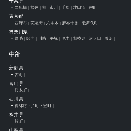
千葉県
西船橋
松戸
柏
市川
千葉
津田沼
栄町
東京都
西麻布
花壇街
六本木
麻布十番
歌舞伎町
神奈川県
野毛
関内
川崎
平塚
厚木
相模原
溝ノ口
藤沢
中部
新潟県
古町
富山県
桜木町
石川県
香林坊・片町・竪町
福井県
片町
山梨県