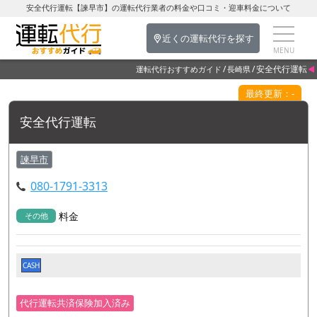
安全代行運転【諫早市】の運転代行業者の料金や口コミ・迎車料金について
近くの運転代行を探す
安全代行運転
運転代行おすすめガイド
長崎県
最終更新：-
安全代行運転
諫早市
080-1791-3313
料金
その他
CASH
代行運転共済保険加入済み