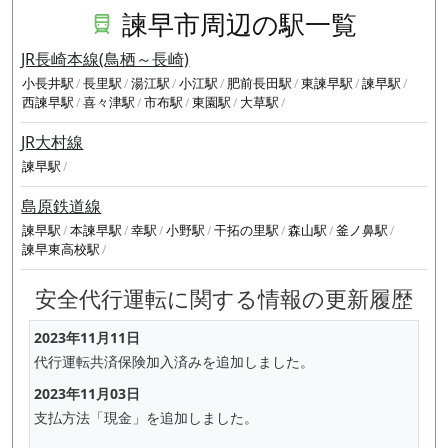
諫早市周辺の駅一覧
JR長崎本線(鳥栖～長崎)
小長井駅
長里駅
湯江駅
小江駅
肥前長田駅
東諫早駅
諫早駅
西諫早駅
喜々津駅
市布駅
東園駅
大草駅
JR大村線
諫早駅
島原鉄道線
諫早駅
本諫早駅
幸駅
小野駅
干拓の里駅
森山駅
釜ノ鼻駅
諫早東高校駅
安全代行運転に関する情報の更新履歴
2023年11月11日
代行運転共済保険加入済みを追加しました。
2023年11月03日
支払方法「現金」を追加しました。