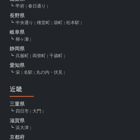
甲府
春日通り
長野県
中央通り
権堂町
袋町
松本駅
岐阜県
柳ヶ瀬
静岡県
呉服町
両替町
千歳町
愛知県
栄
名駅
丸の内・伏見
近畿
三重県
四日市
大門
滋賀県
浜大津
京都府