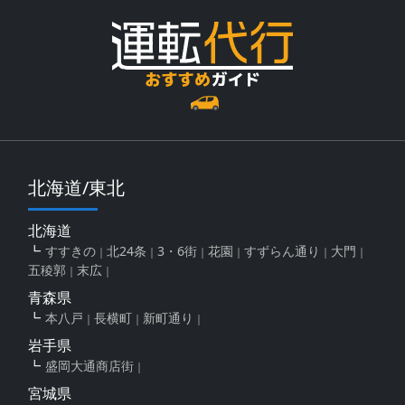
北海道/東北
北海道
すすきの
北24条
3・6街
花園
すずらん通り
大門
五稜郭
末広
青森県
本八戸
長横町
新町通り
岩手県
盛岡大通商店街
宮城県