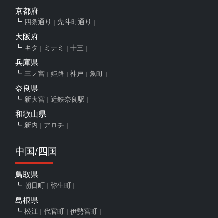
京都府
四条通り
先斗町通り
大阪府
キタ
ミナミ
十三
兵庫県
三ノ宮
姫路
神戸
魚町
奈良県
新大宮
近鉄奈良駅
和歌山県
新内
アロチ
中国/四国
鳥取県
朝日町
弥生町
島根県
松江
代官町
伊勢宮町