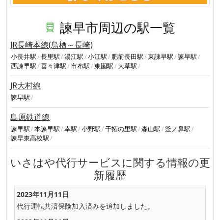
諫早市周辺の駅一覧
JR長崎本線(鳥栖～長崎)
小長井駅
長里駅
湯江駅
小江駅
肥前長田駅
東諫早駅
諫早駅
西諫早駅
喜々津駅
市布駅
東園駅
大草駅
JR大村線
諫早駅
島原鉄道線
諫早駅
本諫早駅
幸駅
小野駅
干拓の里駅
森山駅
釜ノ鼻駅
諫早東高校駅
いさはや代行サービスに関する情報の更
新履歴
2023年11月11日
代行運転共済保険加入済みを追加しました。