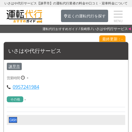
いさはや代行サービス【諫早市】の運転代行業者の料金や口コミ・迎車料金について
近くの運転代行を探す
いさはや代行サービス
運転代行おすすめガイド
長崎県
最終更新：-
いさはや代行サービス
諫早市
-
営業時間
0957241984
-
その他
CASH