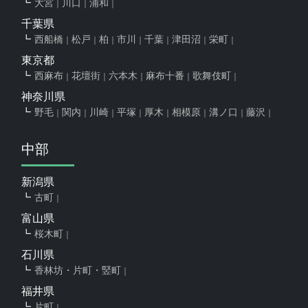
大宮
川口
浦和
千葉県
西船橋
松戸
柏
市川
千葉
津田沼
栄町
東京都
西麻布
花壇街
六本木
麻布十番
歌舞伎町
神奈川県
野毛
関内
川崎
平塚
厚木
相模原
溝ノ口
藤沢
中部
新潟県
古町
富山県
桜木町
石川県
香林坊・片町・竪町
福井県
片町