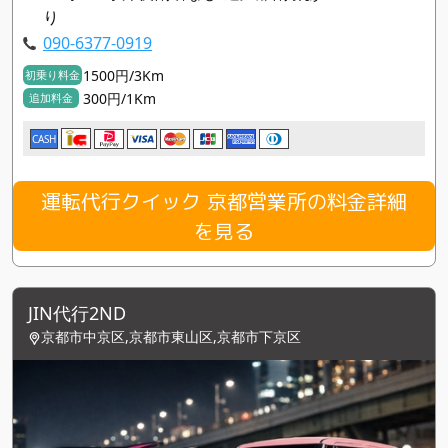
り
090-6377-0919
1500円/3Km
初乗り料金
300円/1Km
追加料金
CASH
運転代行クイック 京都営業所の料金詳細
を見る
JIN代行2ND
京都市中京区,京都市東山区,京都市下京区