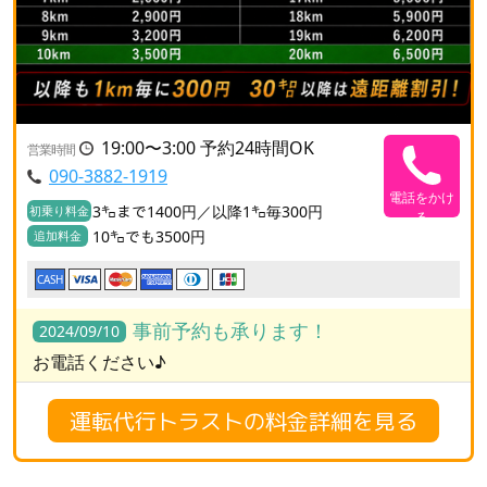
19:00〜3:00 予約24時間OK
営業時間
090-3882-1919
電話をかけ
3㌔まで1400円／以降1㌔毎300円
初乗り料金
る
10㌔でも3500円
追加料金
CASH
事前予約も承ります！
2024/09/10
お電話ください♪
運転代行トラストの料金詳細を見る