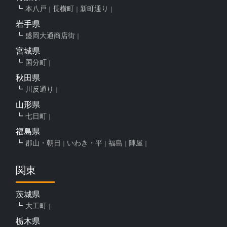
本八戸
長横町
新町通り
岩手県
盛岡大通商店街
宮城県
国分町
秋田県
川反通り
山形県
七日町
福島県
郡山・朝日
いわき・平
福島
陣屋
関東
茨城県
大工町
栃木県