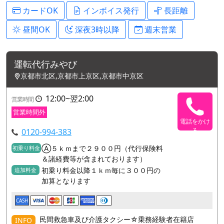
カードOK
インボイス発行
長距離
昼間OK
深夜3時以降
週末営業
運転代行みやび
京都市北区,京都市上京区,京都市中京区
12:00~翌2:00
営業時間
営業時間外
電話をかけ
る
0120-994-383
Ⓐ５ｋｍまで２９００円（代行保険料
初乗り料金
＆諸経費等が含まれております）
初乗り料金以降１ｋｍ毎に３００円の
追加料金
加算となります
CASH
民間救急車及び介護タクシー☆乗務経験者在籍店
INFO