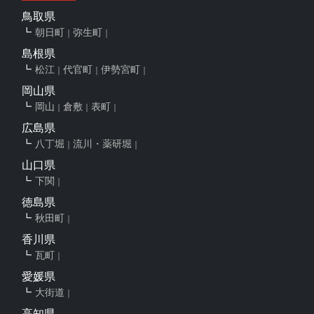
鳥取県
朝日町
弥生町
島根県
松江
代官町
伊勢宮町
岡山県
岡山
倉敷
表町
広島県
八丁堀
流川・薬研堀
山口県
下関
徳島県
秋田町
香川県
瓦町
愛媛県
大街道
高知県