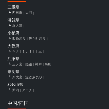
三重県
四日市
大門
滋賀県
浜大津
京都府
四条通り
先斗町通り
大阪府
キタ
ミナミ
十三
兵庫県
三ノ宮
姫路
神戸
魚町
奈良県
新大宮
近鉄奈良駅
和歌山県
新内
アロチ
中国/四国