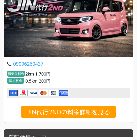
09096260437
2km 1,700円
初乗り料金
0.5km 200円
追加料金
CASH
JIN代行2NDの料金詳細を見る