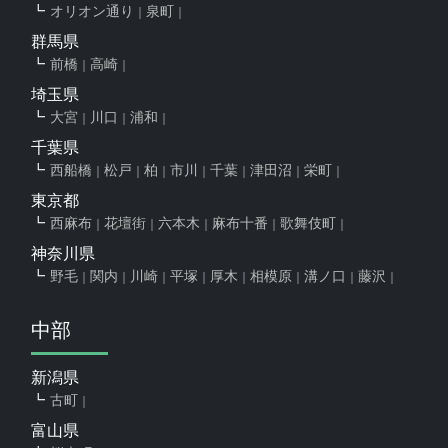
オリオン通り
泉町
群馬県
前橋
高崎
埼玉県
大宮
川口
浦和
千葉県
西船橋
松戸
柏
市川
千葉
津田沼
栄町
東京都
西麻布
花壇街
六本木
麻布十番
歌舞伎町
神奈川県
野毛
関内
川崎
平塚
厚木
相模原
溝ノ口
藤沢
中部
新潟県
古町
富山県