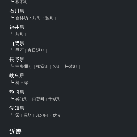
桜木町
石川県
香林坊・片町・竪町
福井県
片町
山梨県
甲府
春日通り
長野県
中央通り
権堂町
袋町
松本駅
岐阜県
柳ヶ瀬
静岡県
呉服町
両替町
千歳町
愛知県
栄
名駅
丸の内・伏見
近畿