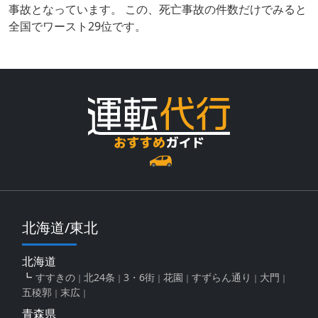
事故となっています。 この、死亡事故の件数だけでみると
全国でワースト29位です。
北海道/東北
北海道
すすきの
北24条
3・6街
花園
すずらん通り
大門
五稜郭
末広
青森県