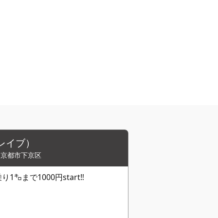
ブレイブ）
,京都市下京区
1㌔まで1000円start‼︎