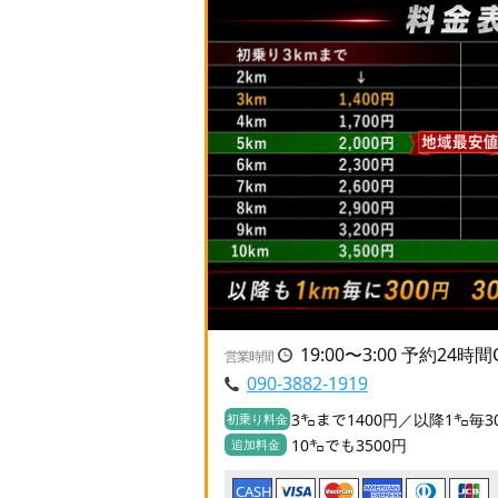
19:00〜3:00 予約24時間
営業時間
090-3882-1919
3㌔まで1400円／以降1㌔毎3
初乗り料金
10㌔でも3500円
追加料金
CASH