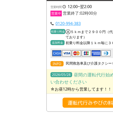
12:00~翌2:00
営業時間
営業終了:02時00分
営業中
0120-994-383
Ⓐ５ｋｍまで２９００円（代
初乗り料金
ております）
初乗り料金以降１ｋｍ毎に３
追加料金
CASH
民間救急車及び介護タクシー
INFO
昼間の運転代行始め
2026/05/28
い合わせください
☆お昼12時から営業してます！！
運転代行みやびの