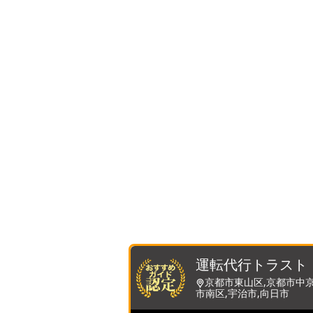
運転代行トラスト
京都市東山区,京都市中京
市南区,宇治市,向日市