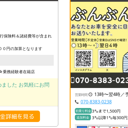
行保険料＆諸経費等が含まれ
００円の加算となります
☆乗務経験者在籍店
ました お気軽にお問
13時〜翌4時／
営業時間
070-8383-0238
3㌔まで1,500円
初乗り料金
料金詳細を見る
3㌔以降1㌔毎300
追加料金