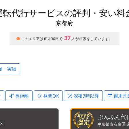
運転代行サービスの評判・安い料
京都府
37
このエリアは直近30日で
人が相談をしています。
舗・実績
行
長距離
昼間OK
深夜3時以降
週末営
ぶんぶん代
区
京都市右京区,