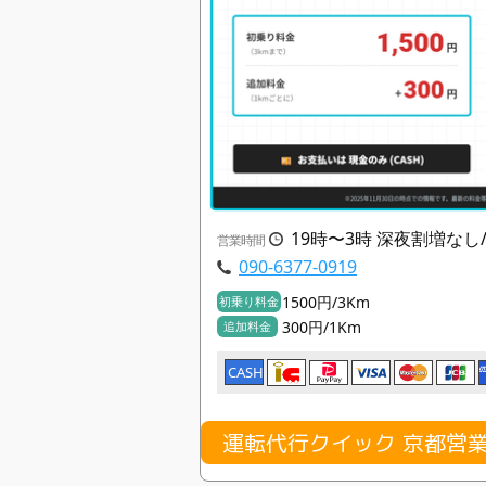
19時〜3時 深夜割増な
営業時間
090-6377-0919
1500円/3Km
初乗り料金
300円/1Km
追加料金
CASH
運転代行クイック 京都営