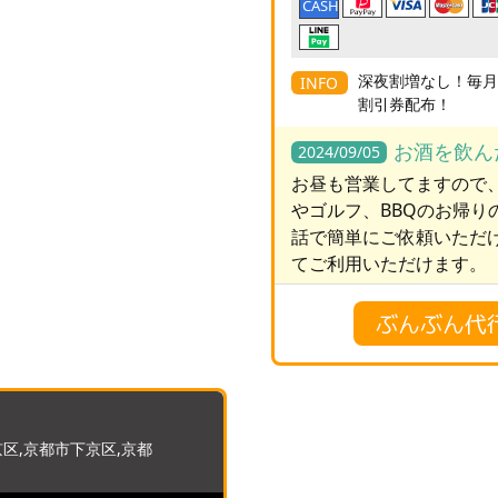
CASH
深夜割増なし！毎月
INFO
割引券配布！
お酒を飲ん
2024/09/05
お昼も営業してますので
やゴルフ、BBQのお帰り
話で簡単にご依頼いただ
てご利用いただけます。
ぶんぶん代
区,京都市下京区,京都