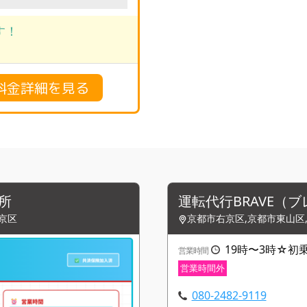
す！
料金詳細を見る
所
運転代行BRAVE（
京区
京都市右京区,京都市東山区
19時〜3時☆初乗り
営業時間
営業時間外
080-2482-9119