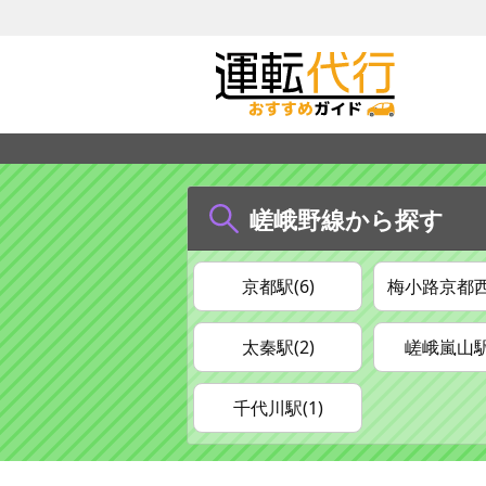
嵯峨野線から探す
京都駅(6)
梅小路京都西
太秦駅(2)
嵯峨嵐山駅(
千代川駅(1)