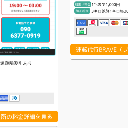
1㌔まで1,000円
初乗り料金
3キロ以降1キロ毎3
追加料金
CASH
運転代行BRAVE
し/遠距離割引あり
業所の料金詳細を見る