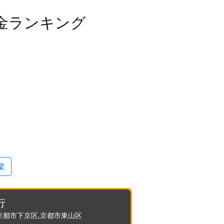
金ランキング
業
行
京都市下京区,京都市東山区