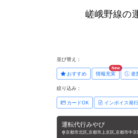
嵯峨野線の
並び替え：
New
おすすめ
情報充実
老
絞り込み：
カードOK
インボイス発
運転代行みやび
京都市北区,京都市上京区,京都市中京