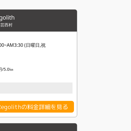
lith
郡芸西村
0~AM3:30 (日曜日,祝
円/5.0㎞
egolithの料金詳細を見る