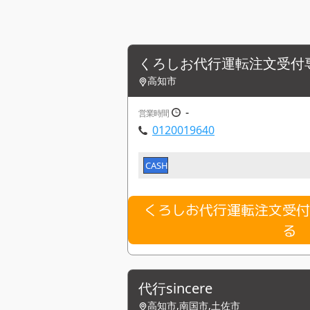
くろしお代行運転注文受付
高知市
-
営業時間
0120019640
CASH
くろしお代行運転注文受
る
代行sincere
高知市,南国市,土佐市