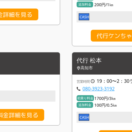
200円/1㎞
追加料金
金詳細を見る
CASH
代行ケンちゃ
代行 松本
高知市
19：00〜2：3
営業時間
080-3923-3192
1700円/3㎞
初乗り料金
100円/0.5㎞
追加料金
料金詳細を見る
CASH