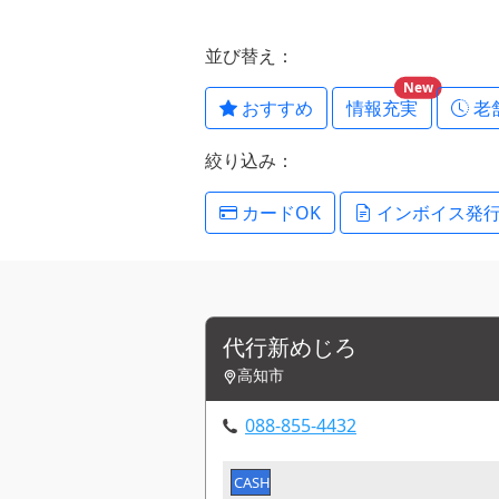
並び替え：
New
おすすめ
情報充実
老
絞り込み：
カードOK
インボイス発
代行新めじろ
高知市
088-855-4432
CASH