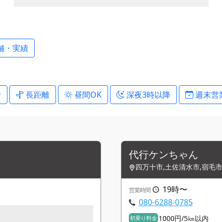
舗・実績
行
長距離
昼間OK
深夜3時以降
週末営
代行ケンちゃん
四万十市,土佐清水市,宿毛
19時〜
営業時間
080-6288-0785
1000円/5㎞以内
初乗り料金