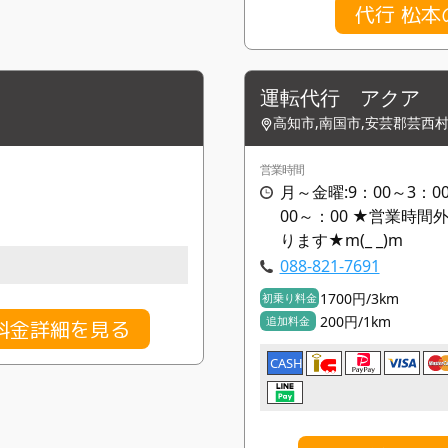
代行 松
運転代行 アクア
高知市,南国市,安芸郡芸西
営業時間
月～金曜:9：00～3：00
00～：00 ★営業時
ります★m(_ _)m
088-821-7691
1700円/3km
初乗り料金
200円/1km
追加料金
料金詳細を見る
CASH