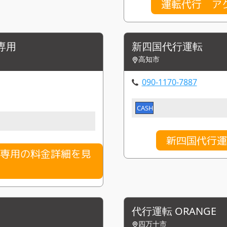
運転代行 ア
専用
新四国代行運転
高知市
090-1170-7887
CASH
新四国代行運
付専用の料金詳細を見
代行運転 ORANGE
四万十市