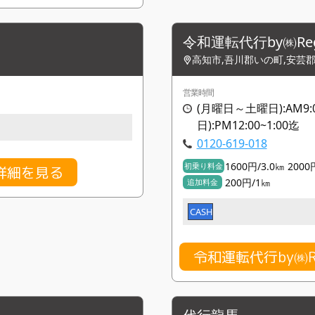
令和運転代行by㈱Rego
高知市,吾川郡いの町,安芸
営業時間
(月曜日～土曜日):AM9:0
日):PM12:00~1:00迄
0120-619-018
1600円/3.0㎞ 2000
初乗り料金
詳細を見る
200円/1㎞
追加料金
CASH
令和運転代行by㈱R