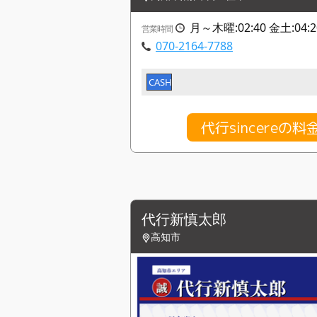
月～木曜:02:40 金土:04
営業時間
070-2164-7788
CASH
代行sincereの
代行新慎太郎
高知市