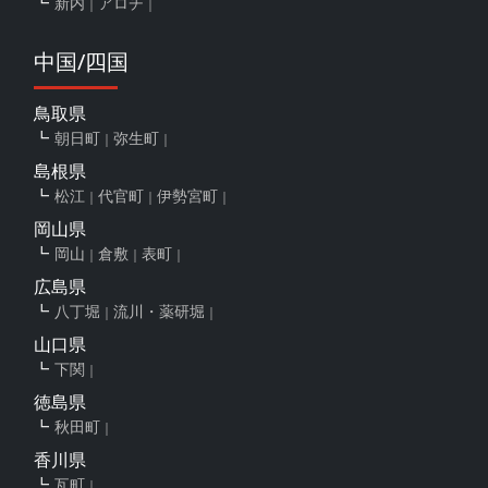
新内
アロチ
中国/四国
鳥取県
朝日町
弥生町
島根県
松江
代官町
伊勢宮町
岡山県
岡山
倉敷
表町
広島県
八丁堀
流川・薬研堀
山口県
下関
徳島県
秋田町
香川県
瓦町