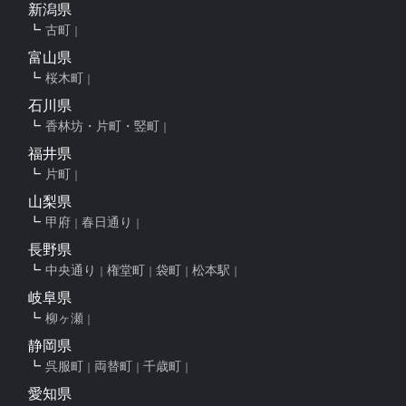
新潟県
古町
富山県
桜木町
石川県
香林坊・片町・竪町
福井県
片町
山梨県
甲府
春日通り
長野県
中央通り
権堂町
袋町
松本駅
岐阜県
柳ヶ瀬
静岡県
呉服町
両替町
千歳町
愛知県