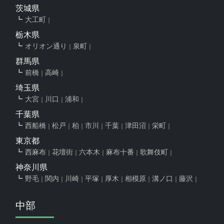
茨城県
大工町
栃木県
オリオン通り
泉町
群馬県
前橋
高崎
埼玉県
大宮
川口
浦和
千葉県
西船橋
松戸
柏
市川
千葉
津田沼
栄町
東京都
西麻布
花壇街
六本木
麻布十番
歌舞伎町
神奈川県
野毛
関内
川崎
平塚
厚木
相模原
溝ノ口
藤沢
中部