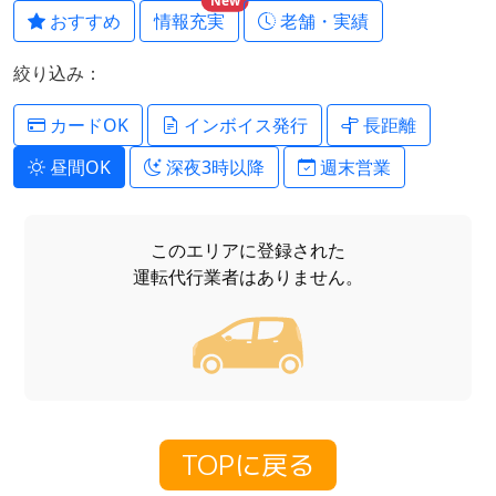
New
おすすめ
情報充実
老舗・実績
絞り込み：
カードOK
インボイス発行
長距離
昼間OK
深夜3時以降
週末営業
このエリアに登録された
運転代行業者はありません。
TOPに戻る