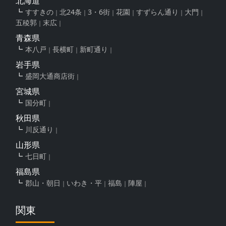
北海道
すすきの
北24条
3・6街
花園
すずらん通り
大門
五稜郭
末広
青森県
本八戸
長横町
新町通り
岩手県
盛岡大通商店街
宮城県
国分町
秋田県
川反通り
山形県
七日町
福島県
郡山・朝日
いわき・平
福島
陣屋
関東