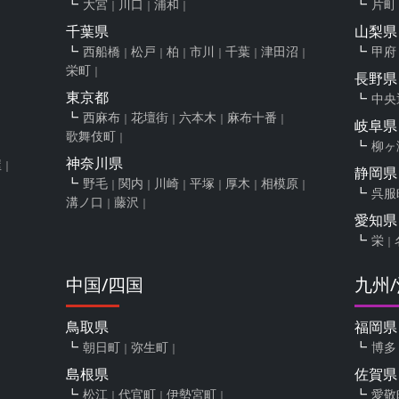
大宮
川口
浦和
片町
千葉県
山梨県
西船橋
松戸
柏
市川
千葉
津田沼
甲府
栄町
長野県
東京都
中央
西麻布
花壇街
六本木
麻布十番
岐阜県
歌舞伎町
柳ヶ
神奈川県
屋
静岡県
野毛
関内
川崎
平塚
厚木
相模原
呉服
溝ノ口
藤沢
愛知県
栄
中国/四国
九州
鳥取県
福岡県
朝日町
弥生町
博多
島根県
佐賀県
松江
代官町
伊勢宮町
愛敬