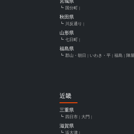
宮城県
国分町
秋田県
川反通り
山形県
七日町
福島県
郡山・朝日
いわき・平
福島
陣
近畿
三重県
四日市
大門
滋賀県
浜大津