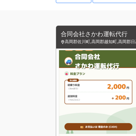
合同会社さかわ運転代行
高岡郡佐川町,高岡郡越知町,高岡郡日