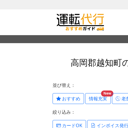
高岡郡越知町
並び替え：
New
おすすめ
情報充実
老
絞り込み：
カードOK
インボイス発