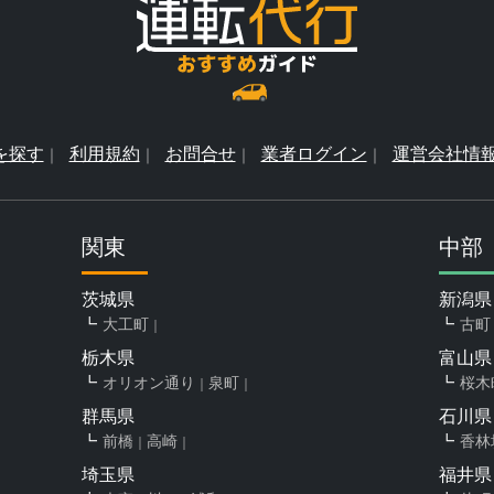
を探す
利用規約
お問合せ
業者ログイン
運営会社情
関東
中部
茨城県
新潟県
大工町
古町
栃木県
富山県
オリオン通り
泉町
桜木
群馬県
石川県
前橋
高崎
香林
埼玉県
福井県