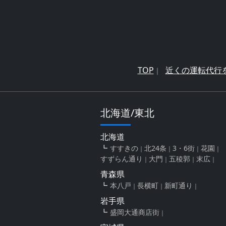
TOP
近くの運転代行
北海道/東北
北海道
すすきの
北24条
3・6街
花園
すずらん通り
大門
五稜郭
末広
青森県
本八戸
長横町
新町通り
岩手県
盛岡大通商店街