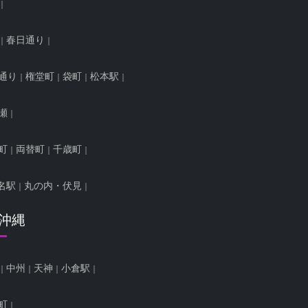
春日通り
通り
権堂町
袋町
松本駅
瀬
町
両替町
千歳町
名駅
丸の内・伏見
/沖縄
中州
天神
小倉駅
町