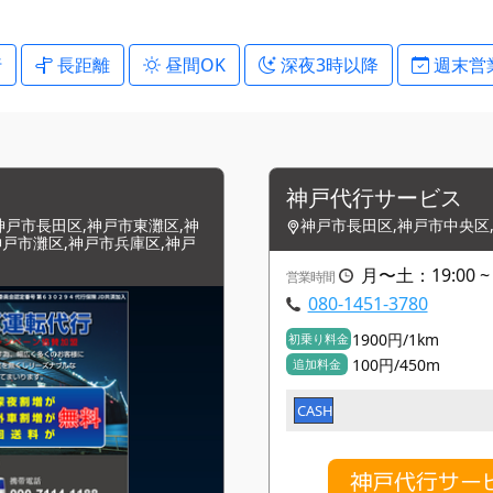
行
長距離
昼間OK
深夜3時以降
週末営
神戸代行サービス
神戸市長田区,神戸市東灘区,神
神戸市長田区,神戸市中央区
神戸市灘区,神戸市兵庫区,神戸
月〜土：19:00 
営業時間
080-1451-3780
1900円/1km
初乗り料金
100円/450m
追加料金
CASH
神戸代行サー