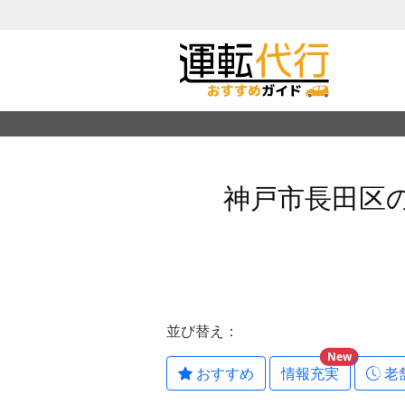
神戸市長田区
並び替え：
New
おすすめ
情報充実
老