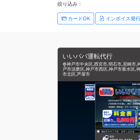
絞り込み：
カードOK
インボイス発
いいパパ運転代行
神戸市中央区,西宮市,明石市,尼崎市,
戸市須磨区,神戸市西区,神戸市垂水区,
市北区,芦屋市