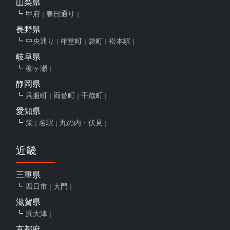
山梨県
甲府
春日通り
長野県
中央通り
権堂町
袋町
松本駅
岐阜県
柳ヶ瀬
静岡県
呉服町
両替町
千歳町
愛知県
栄
名駅
丸の内・伏見
近畿
三重県
四日市
大門
滋賀県
浜大津
京都府