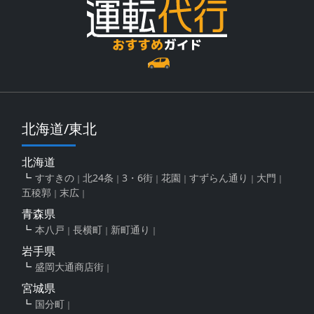
北海道/東北
北海道
すすきの
北24条
3・6街
花園
すずらん通り
大門
五稜郭
末広
青森県
本八戸
長横町
新町通り
岩手県
盛岡大通商店街
宮城県
国分町