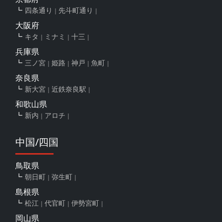
四条通り
先斗町通り
大阪府
キタ
ミナミ
十三
兵庫県
三ノ宮
姫路
神戸
魚町
奈良県
新大宮
近鉄奈良駅
和歌山県
新内
アロチ
中国/四国
鳥取県
朝日町
弥生町
島根県
松江
代官町
伊勢宮町
岡山県