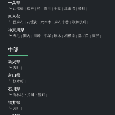
千葉県
西船橋
松戸
柏
市川
千葉
津田沼
栄町
東京都
西麻布
花壇街
六本木
麻布十番
歌舞伎町
神奈川県
野毛
関内
川崎
平塚
厚木
相模原
溝ノ口
藤沢
中部
新潟県
古町
富山県
桜木町
石川県
香林坊・片町・竪町
福井県
片町