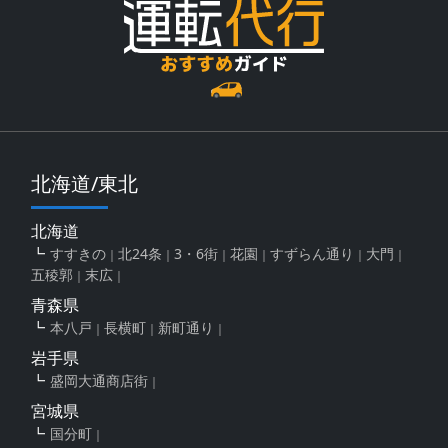
北海道/東北
北海道
すすきの
北24条
3・6街
花園
すずらん通り
大門
五稜郭
末広
青森県
本八戸
長横町
新町通り
岩手県
盛岡大通商店街
宮城県
国分町