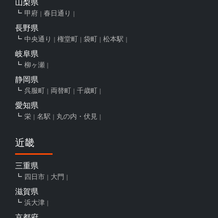
山梨県
甲府
春日通り
長野県
中央通り
権堂町
袋町
松本駅
岐阜県
柳ヶ瀬
静岡県
呉服町
両替町
千歳町
愛知県
栄
名駅
丸の内・伏見
近畿
三重県
四日市
大門
滋賀県
浜大津
京都府