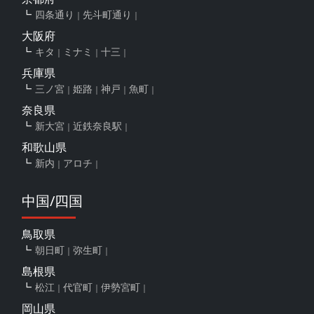
四条通り
先斗町通り
大阪府
キタ
ミナミ
十三
兵庫県
三ノ宮
姫路
神戸
魚町
奈良県
新大宮
近鉄奈良駅
和歌山県
新内
アロチ
中国/四国
鳥取県
朝日町
弥生町
島根県
松江
代官町
伊勢宮町
岡山県