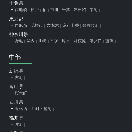
千葉県
西船橋
松戸
柏
市川
千葉
津田沼
栄町
東京都
西麻布
花壇街
六本木
麻布十番
歌舞伎町
神奈川県
野毛
関内
川崎
平塚
厚木
相模原
溝ノ口
藤沢
中部
新潟県
古町
富山県
桜木町
石川県
香林坊・片町・竪町
福井県
片町