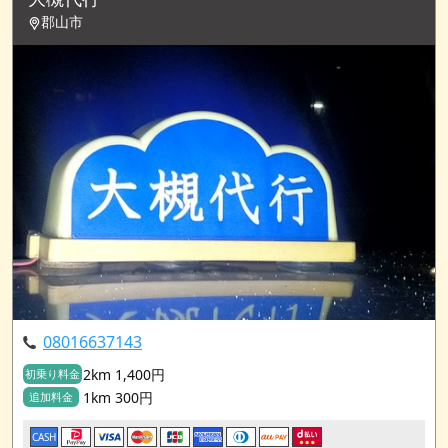
郡山市
08016637143
2km 1,400円
初乗り料金
1km 300円
追加料金
CASH