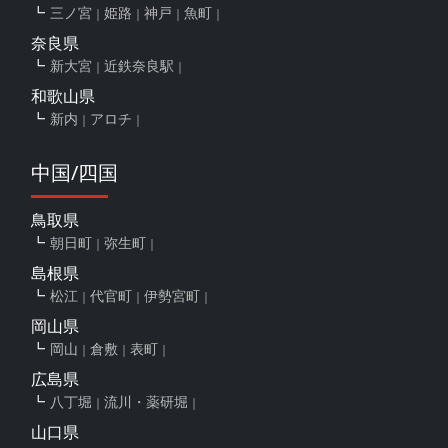
三ノ宮
姫路
神戸
魚町
奈良県
新大宮
近鉄奈良駅
和歌山県
新内
アロチ
中国/四国
鳥取県
朝日町
弥生町
島根県
松江
代官町
伊勢宮町
岡山県
岡山
倉敷
表町
広島県
八丁堀
流川・薬研堀
山口県