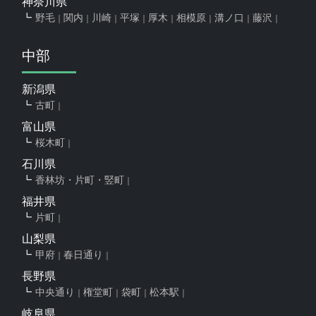
神奈川県
野毛
関内
川崎
平塚
厚木
相模原
溝ノ口
藤沢
中部
新潟県
古町
富山県
桜木町
石川県
香林坊・片町・竪町
福井県
片町
山梨県
甲府
春日通り
長野県
中央通り
権堂町
袋町
松本駅
岐阜県