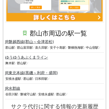
郡山市周辺の駅一覧
JR磐越西線(郡山～会津若松)
郡山駅
郡山富田駅
喜久田駅
安子ケ島駅
磐梯熱海駅
中山宿駅
ゆうゆうあぶくまライン
舞木駅
郡山駅
JR東北本線(黒磯～利府・盛岡)
安積永盛駅
郡山駅
日和田駅
JR水郡線
谷田川駅
磐城守山駅
安積永盛駅
郡山駅
サクラ代行に関する情報の更新履歴