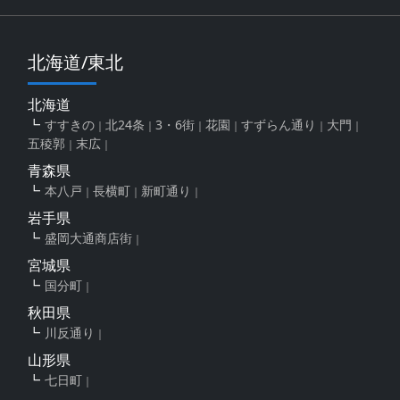
北海道/東北
北海道
すすきの
北24条
3・6街
花園
すずらん通り
大門
五稜郭
末広
青森県
本八戸
長横町
新町通り
岩手県
盛岡大通商店街
宮城県
国分町
秋田県
川反通り
山形県
七日町