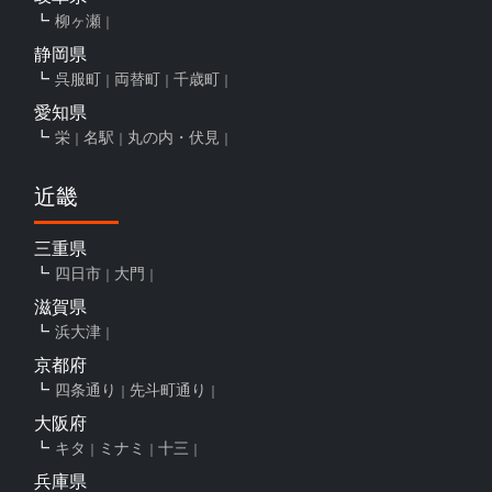
柳ヶ瀬
静岡県
呉服町
両替町
千歳町
愛知県
栄
名駅
丸の内・伏見
近畿
三重県
四日市
大門
滋賀県
浜大津
京都府
四条通り
先斗町通り
大阪府
キタ
ミナミ
十三
兵庫県