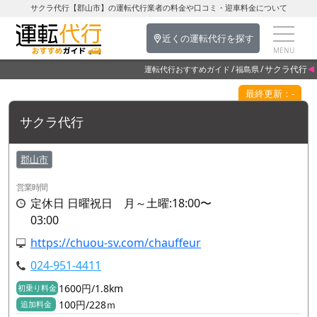
サクラ代行【郡山市】の運転代行業者の料金や口コミ・迎車料金について
近くの運転代行を探す
サクラ代行
運転代行おすすめガイド
福島県
最終更新：-
サクラ代行
郡山市
営業時間
定休日 日曜祝日 月～土曜:18:00〜
03:00
https://chuou-sv.com/chauffeur
024-951-4411
1600円/1.8km
初乗り料金
100円/228ｍ
追加料金